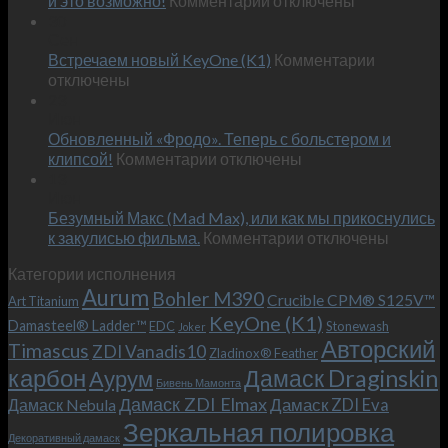
и это возможно!
Комментарии
отключены
записи
30
Сен
Эксклюзивный
к
Встречаем новый KeyOne (K1)
нож
Комментарии
записи
отключены
по
Встречае
23
персональным
Июн
новый
пожеланиям
Обновленный «Фродо». Теперь с больстером и
KeyOne
–
к
(K1)
клипсой!
Комментарии
отключены
и
записи
13
это
Июн
Обновленный
возможно!
Безумный Макс (Mad Max), или как мы прикоснулись
«Фродо».
к
к закулисью фильма.
Комментарии
Теперь
отключены
записи
с
Категории исполнения
Безумный
больстером
Aurum
Bohler M390
Макс
и
Crucible CPM® S125V™
Art Titanium
(Mad
клипсой!
KeyOne (K1)
Damasteel® Ladder™
EDC
Stonewash
Joker
Max),
Авторский
Timascus
ZDI Vanadis10
Zladinox® Feather
или
карбон
Дамаск Draginskin
Аурум
как
Бивень Мамонта
мы
Дамаск ZDI Elmax
Дамаск ZDI Eva
Дамаск Nebula
прикоснулись
Зеркальная полировка
к
Декоративный дамаск