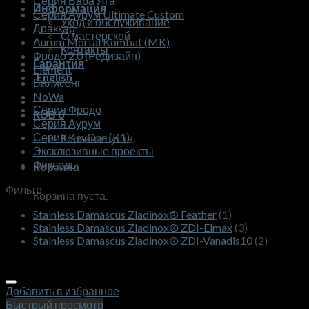
Серия Баба Яга
Информация
Серия Аурум Ultimate Custom
Уход и обслуживание
Драккар
О мастерской
Аurum Mortal Kombat (MK)
Контакты
Фродо 2.0 (Редизайн)
Гарантия
Element
English
Балисонг
NoWa
Серия Фродо
RUB
0
Серия Аурум
Серия KeyOne (K1)
Корзина пуста.
Эксклюзивные проекты
Фикседы
Корзина
Фильтр
Корзина пуста.
Stainless Damascus Zladinox® Feather
(1)
Stainless Damascus Zladinox® ZDI-Elmax
(3)
Stainless Damascus Zladinox® ZDI-Vanadis10
(2)
Добавить в избранное
Быстрый просмотр