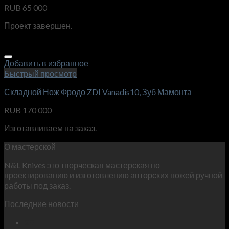
RUB
65 000
Проект завершен.
Добавить в избранное
Быстрый просмотр
Складной Нож Фродо ZDI Vanadis10, Зуб Мамонта
RUB
170 000
Изготавливаем на заказ.
О мастерской
N&L Knives это творческая мастерская по
проектированию и изготовлению авторских ножей ручной
работы под заказ.
Последние новости
29