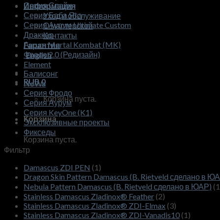
Серия Спайн
Информация
Серия Баба Яга
Уход и обслуживание
Серия Аурум Ultimate Custom
О мастерской
Драккар
Контакты
Аurum Mortal Kombat (MK)
Гарантия
Фродо 2.0 (Редизайн)
English
Element
Балисонг
RUB
0
NoWa
Серия Фродо
Корзина пуста.
Серия Аурум
Серия KeyOne (K1)
Корзина
Эксклюзивные проекты
Фикседы
Корзина пуста.
Фильтр
Damascus ZDI PEN
(1)
Dragon Skin Pattern Damascus (B. Rietveld сделано в Ю
Nebula Pattern Damascus (B. Rietveld сделано в ЮАР)
(1
Stainless Damascus Zladinox® Feather
(2)
Stainless Damascus Zladinox® ZDI-Elmax
(3)
Stainless Damascus Zladinox® ZDI-Vanadis10
(1)