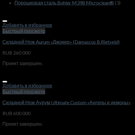
Порошковая сталь Bohler M398 Microclean®
(3)
Добавить в избранное
Быстрый просмотр
Складной Нож Aurum «Джокер» (Damascus B.Rietveld)
RUB
260 000
Проект завершен.
Добавить в избранное
Быстрый просмотр
Складной Нож Аурум Ultimate Custom «Ангелы и демоны»
RUB
600 000
Проект завершен.