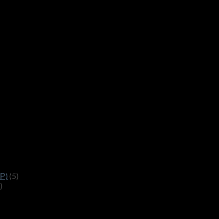
АР)
(5)
)