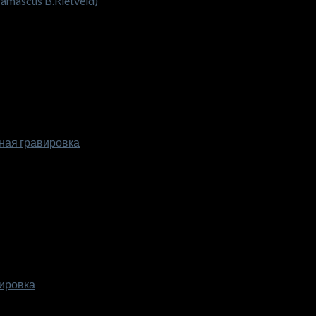
mascus B.Rietveld)
чная гравировка
вировка