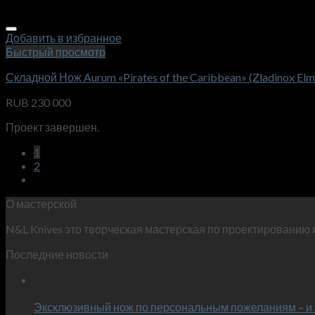
Добавить в избранное
Быстрый просмотр
Складной Нож Aurum «Pirates of the Caribbean» (Zladinox El
RUB
230 000
Проект завершен.
1
2
О мастерской
N&L Knives это творческая мастерская по проектированию 
Последние новости
29
Окт
Эксклюзивный нож по персональным пожеланиям – и 