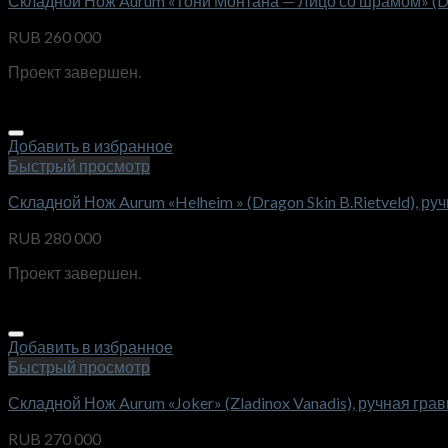
Складной Нож Aurum «Тони Монтана — Лицо со шрамом» (Da
RUB
260 000
Проект завершен.
Добавить в избранное
Быстрый просмотр
Складной Нож Aurum «Helheim » (Dragon Skin B.Rietveld), ру
RUB
280 000
Проект завершен.
Добавить в избранное
Быстрый просмотр
Складной Нож Aurum «Joker» (Zladinox Vanadis), ручная гра
RUB
270 000