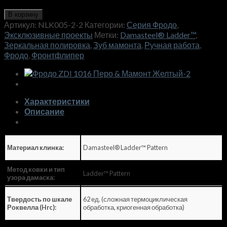
В корзину
Артикул:
NLK005-2-2
Категории:
Серия Фродо
,
Эксклюзивные проекты
Метки:
Damasteel® Ladder™
,
Зеркальная полировка
,
Зуб мамонта
,
Ручная работа
,
Фродо
,
Фронтфлипер
Характеристики
Описание
Damasteel® Ladder™ Pattern
Материал клинка:
Метод ковки и тип
Ladder™ Pattern
узора дамаска:
62 ед. (сложная термоциклическая
Твердость по шкале
обработка, криогенная обработка)
Роквелла (Hrc):