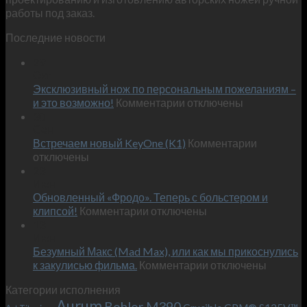
работы под заказ.
Последние новости
29
Окт
Эксклюзивный нож по персональным пожеланиям –
к
и это возможно!
Комментарии
отключены
записи
30
Сен
Эксклюзивный
к
Встречаем новый KeyOne (K1)
нож
Комментарии
записи
отключены
по
Встречае
23
персональным
Июн
новый
пожеланиям
Обновленный «Фродо». Теперь с больстером и
KeyOne
–
к
(K1)
клипсой!
Комментарии
отключены
и
записи
13
это
Июн
Обновленный
возможно!
Безумный Макс (Mad Max), или как мы прикоснулись
«Фродо».
к
к закулисью фильма.
Комментарии
Теперь
отключены
записи
с
Категории исполнения
Безумный
больстером
Aurum
Bohler M390
Макс
и