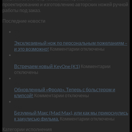
проектированию и изготовлению авторских ножей ручной
работы под заказ.
Последние новости
29
Окт
Эксклюзивный нож по персональным пожеланиям –
к
и это возможно!
Комментарии
отключены
записи
30
Сен
Эксклюзивный
к
Встречаем новый KeyOne (K1)
нож
Комментарии
записи
отключены
по
Встречае
23
персональным
Июн
новый
пожеланиям
Обновленный «Фродо». Теперь с больстером и
KeyOne
–
к
(K1)
клипсой!
Комментарии
отключены
и
записи
13
это
Июн
Обновленный
возможно!
Безумный Макс (Mad Max), или как мы прикоснулись
«Фродо».
к
к закулисью фильма.
Комментарии
Теперь
отключены
записи
с
Категории исполнения
Безумный
больстером