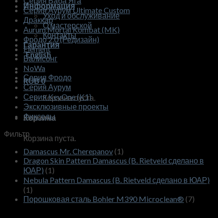
Серия Баба Яга
Информация
Серия Аурум Ultimate Custom
Уход и обслуживание
Драккар
О мастерской
Аurum Mortal Kombat (MK)
Контакты
Фродо 2.0 (Редизайн)
Гарантия
Element
English
Балисонг
NoWa
Серия Фродо
RUB
0
Серия Аурум
Серия KeyOne (K1)
Корзина пуста.
Эксклюзивные проекты
Фикседы
Корзина
Фильтр
Корзина пуста.
Damascus Mr. Cherepanov
(1)
Dragon Skin Pattern Damascus (B. Rietveld сделано в
ЮАР)
(1)
Nebula Pattern Damascus (B. Rietveld сделано в ЮАР)
(1)
Порошковая сталь Bohler M390 Microclean®
(7)