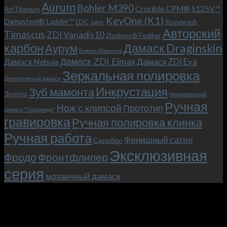
Aurum
Bohler M390
Макс
и
Crucible CPM® S125V™
Art Titanium
(Mad
клипсой!
KeyOne (K1)
Damasteel® Ladder™
EDC
Stonewash
Joker
Max),
Авторский
Timascus
ZDI Vanadis10
Zladinox® Feather
или
карбон
Дамаск Draginskin
Аурум
как
Бивень Мамонта
мы
Дамаск ZDI Elmax
Дамаск ZDI Eva
Дамаск Nebula
прикоснулись
Зеркальная полировка
к
Декоративный дамаск
закулисью
Инкрустация
Зуб мамонта
Золото
Нержавеющий
фильма.
Ручная
Нож с клипсой
Прототип
дамаск "Пирамида"
гравировка
Ручная полировка клинка
Ручная работа
Финишный сатин
Серебро
Эксклюзивная
Фродо
Фронтфлипер
серия
мозаичный дамаск