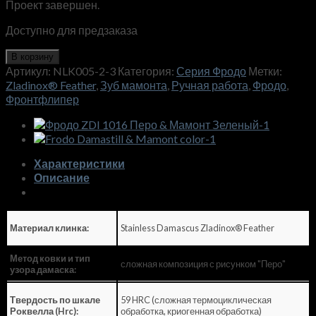
Проект завершен.
Доступно для предзаказа
В корзину
Артикул:
NLK005-2-3
Категория:
Серия Фродо
Метки:
Zladinox® Feather
,
Зуб мамонта
,
Ручная работа
,
Фродо
,
Фронтфлипер
Характеристики
Описание
Stainless Damascus Zladinox® Feather
Материал клинка:
Метод ковки и тип
сложная композиция с рисунком "Перо"
узора дамаска:
59 HRC (сложная термоциклическая
Твердость по шкале
обработка, криогенная обработка)
Роквелла (Hrc):