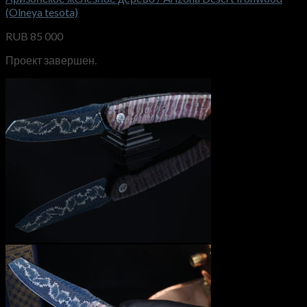
(Olneya tesota)
RUB
85 000
Проект завершен.