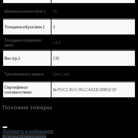
25
Ширина клинка (мм.):
3
Толщина обуха (мм.):
Толщина сведения
≈ 0.3
(мм):
130
Вес (гр.):
Liner Lock
Тип ножевого замка:
Сертификат
№ POCC RU C-RU.CA03.B.00852/19
соответствия:
Похожие товары
Добавить в избранное
Быстрый просмотр