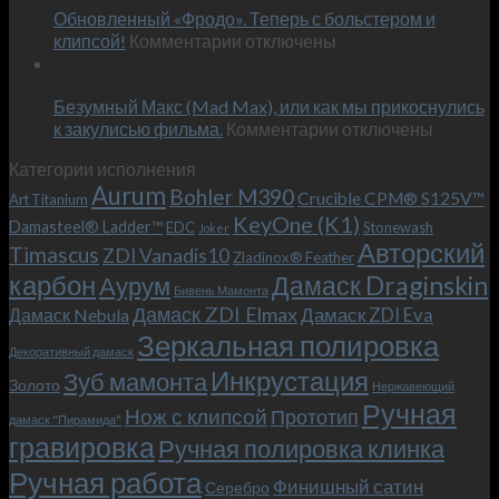
Обновленный «Фродо». Теперь с больстером и
KeyOne
–
к
(K1)
клипсой!
Комментарии
отключены
и
записи
13
это
Июн
Обновленный
возможно!
Безумный Макс (Mad Max), или как мы прикоснулись
«Фродо».
к
к закулисью фильма.
Комментарии
Теперь
отключены
записи
с
Категории исполнения
Безумный
больстером
Aurum
Bohler M390
Макс
и
Crucible CPM® S125V™
Art Titanium
(Mad
клипсой!
KeyOne (K1)
Damasteel® Ladder™
EDC
Stonewash
Joker
Max),
Авторский
Timascus
ZDI Vanadis10
Zladinox® Feather
или
карбон
Дамаск Draginskin
Аурум
как
Бивень Мамонта
мы
Дамаск ZDI Elmax
Дамаск ZDI Eva
Дамаск Nebula
прикоснулись
Зеркальная полировка
к
Декоративный дамаск
закулисью
Инкрустация
Зуб мамонта
Золото
Нержавеющий
фильма.
Ручная
Нож с клипсой
Прототип
дамаск "Пирамида"
гравировка
Ручная полировка клинка
Ручная работа
Финишный сатин
Серебро