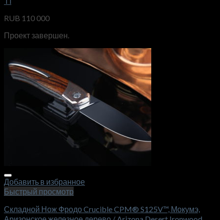
Ti
RUB
110 000
Проект завершен.
Добавить в избранное
Быстрый просмотр
Складной Нож Фродо Crucible CPM® S125V™, Мокумэ,
Аризонское железное дерево / Arizona Desert Ironwood