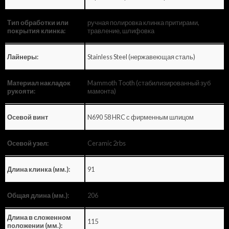
ручная полировка клинка притирами,
Тип обработки или
травление, шлифовка
покрытия клинка:
Stainless Steel (нержавеющая сталь)
Лайнеры:
Mammoth Tooth (стабилизированный зуб
Материал накладок
мамонта)
рукояти:
N690 58 HRC с фирменным шлицом
Осевой винт
Ceramic 2rbs
Осевой узел:
91
Длина клинка (мм.):
206
Общая длина (мм.):
Длина в сложенном
115
положении (мм.):