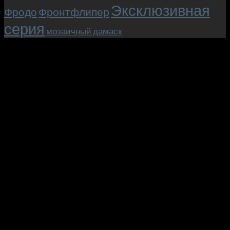
Эксклюзивная
Фродо
Фронтфлипер
серия
мозаичный дамаск