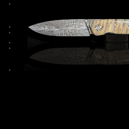
Информация
Уход и обслуживание
О мастерской
Контакты
Гарантия
English
RUB
0
Корзина пуста.
Корзина
Корзина пуста.