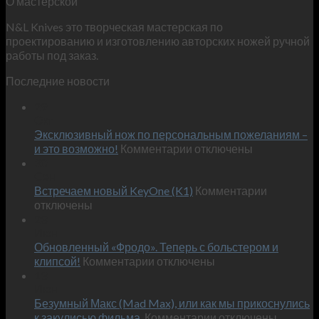
О мастерской
N&L Knives это творческая мастерская по
проектированию и изготовлению авторских ножей ручной
работы под заказ.
Последние новости
29
Окт
Эксклюзивный нож по персональным пожеланиям –
к
и это возможно!
Комментарии
отключены
записи
30
Сен
Эксклюзивный
к
Встречаем новый KeyOne (K1)
нож
Комментарии
записи
отключены
по
Встречае
23
персональным
Июн
новый
пожеланиям
Обновленный «Фродо». Теперь с больстером и
KeyOne
–
к
(K1)
клипсой!
Комментарии
отключены
и
записи
13
это
Июн
Обновленный
возможно!
Безумный Макс (Mad Max), или как мы прикоснулись
«Фродо».
к
к закулисью фильма.
Комментарии
Теперь
отключены