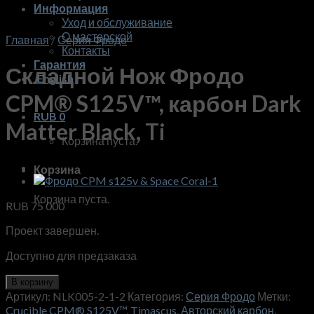
Информация
Уход и обслуживание
О мастерской
Главная
/
Серия Фродо
Контакты
Гарантия
Складной Нож Фродо
English
CPM® S125V™, карбон Dark
RUB
0
Matter Black, Ti
Корзина пуста.
Корзина
Корзина пуста.
RUB
75 000
Проект завершен.
Доступно для предзаказа
В корзину
Артикул:
NLK005-2-1-2
Категория:
Серия Фродо
Метки:
Crucible CPM® S125V™
,
Timascus
,
Авторский карбон
,