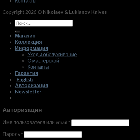
Контакты
Copyright 2026 ©
Nikolaev & Lukianov Knives
Искать:
Магазин
Коллекция
Информация
Уход и обслуживание
О мастерской
Контакты
Гарантия
English
Авторизация
Newsletter
Авторизация
Имя пользователя или email
*
Пароль
*