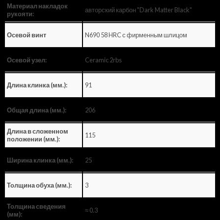
Материал накладок
авторский карбон "Dark Matter Black"
рукояти:
N690 58 HRC с фирменным шлицом
Осевой винт
Ceramic 2rbs
Осевой узел:
91
Длина клинка (мм.):
206
Общая длина (мм.):
Длина в сложенном
115
положении (мм.):
25
Ширина клинка (мм.):
3
Толщина обуха (мм.):
Толщина сведения
≈ 0.3
(мм):