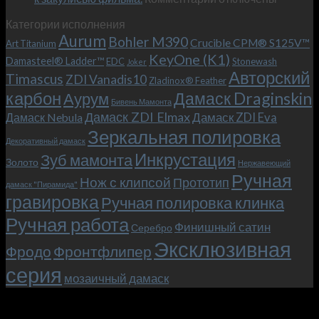
записи
с
Категории исполнения
Безумный
больстером
Aurum
Bohler M390
Макс
и
Crucible CPM® S125V™
Art Titanium
(Mad
клипсой!
KeyOne (K1)
Damasteel® Ladder™
EDC
Stonewash
Joker
Max),
Авторский
Timascus
ZDI Vanadis10
Zladinox® Feather
или
карбон
Дамаск Draginskin
Аурум
как
Бивень Мамонта
мы
Дамаск ZDI Elmax
Дамаск ZDI Eva
Дамаск Nebula
прикоснулись
Зеркальная полировка
к
Декоративный дамаск
закулисью
Инкрустация
Зуб мамонта
Золото
Нержавеющий
фильма.
Ручная
Нож с клипсой
Прототип
дамаск "Пирамида"
гравировка
Ручная полировка клинка
Ручная работа
Финишный сатин
Серебро
Эксклюзивная
Фродо
Фронтфлипер
серия
мозаичный дамаск