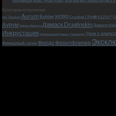
Безумный Макс (Mad Max), или как мы прикоснулись к
Категории исполнения
Aurum
Bohler M390
Crucible CPM® S125V™
D
Art Titanium
Дамаск Draginskin
Аурум
Дамаск Neb
Бивень Мамонта
Инкрустация
Нож с клипс
Нержавеющий дамаск "Пирамида"
Эксклю
Фродо
Фронтфлипер
Финишный сатин