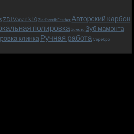
Авторский карбон
s
ZDI Vanadis10
Zladinox® Feather
ркальная полировка
Зуб мамонта
Золото
Ручная работа
ровка клинка
Серебро