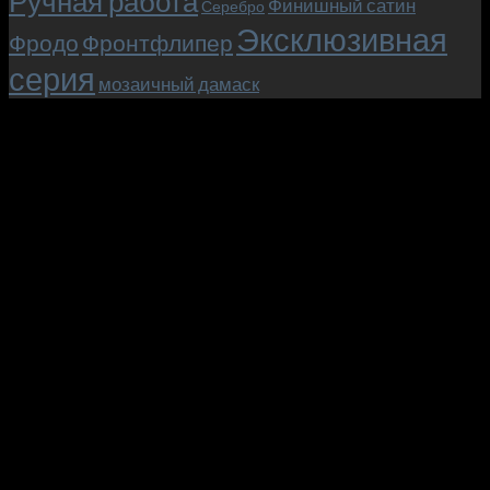
Ручная работа
Финишный сатин
Серебро
Эксклюзивная
Фродо
Фронтфлипер
серия
мозаичный дамаск