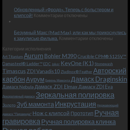
Июн
новый
пожеланиям
Обновленный «Фродо». Теперь с больстером и
KeyOne
–
к
(K1)
клипсой!
Комментарии
отключены
и
записи
13
это
Июн
Обновленный
возможно!
Безумный Макс (Mad Max), или как мы прикоснулись
«Фродо».
к
к закулисью фильма.
Комментарии
Теперь
отключены
записи
с
Категории исполнения
Безумный
больстером
Aurum
Bohler M390
Макс
и
Crucible CPM® S125V™
Art Titanium
(Mad
клипсой!
KeyOne (K1)
Damasteel® Ladder™
EDC
Stonewash
Joker
Max),
Авторский
Timascus
ZDI Vanadis10
Zladinox® Feather
или
карбон
Дамаск Draginskin
Аурум
как
Бивень Мамонта
мы
Дамаск ZDI Elmax
Дамаск ZDI Eva
Дамаск Nebula
прикоснулись
Зеркальная полировка
к
Декоративный дамаск
закулисью
Инкрустация
Зуб мамонта
Золото
Нержавеющий
фильма.
Ручная
Нож с клипсой
Прототип
дамаск "Пирамида"
гравировка
Ручная полировка клинка