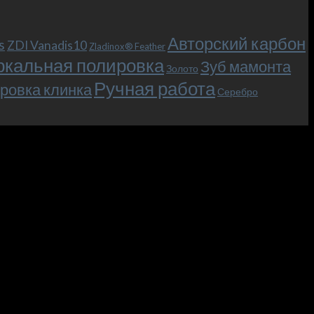
Авторский карбон
s
ZDI Vanadis10
Zladinox® Feather
ркальная полировка
Зуб мамонта
Золото
Ручная работа
ровка клинка
Серебро