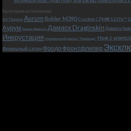
Безумный Макс (Mad Max), или как мы прикоснулись к
Категории исполнения
Aurum
Bohler M390
Crucible CPM® S125V™
D
Art Titanium
Дамаск Draginskin
Аурум
Дамаск Neb
Бивень Мамонта
Инкрустация
Нож с клипс
Нержавеющий дамаск "Пирамида"
Эксклю
Фродо
Фронтфлипер
Финишный сатин