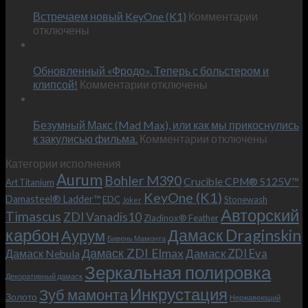
Сен
Эксклюзивный
к
Встречаем новый KeyOne (K1)
нож
Комментарии
записи
отключены
по
Встречае
23
персональным
Июн
новый
пожеланиям
Обновленный «Фродо». Теперь с больстером и
KeyOne
–
к
(K1)
клипсой!
Комментарии
отключены
и
записи
13
это
Июн
Обновленный
возможно!
Безумный Макс (Mad Max), или как мы прикоснулись
«Фродо».
к
к закулисью фильма.
Комментарии
Теперь
отключены
записи
с
Категории исполнения
Безумный
больстером
Aurum
Bohler M390
Макс
и
Crucible CPM® S125V™
Art Titanium
(Mad
клипсой!
KeyOne (K1)
Damasteel® Ladder™
EDC
Stonewash
Joker
Max),
Авторский
Timascus
ZDI Vanadis10
Zladinox® Feather
или
карбон
Дамаск Draginskin
Аурум
как
Бивень Мамонта
мы
Дамаск ZDI Elmax
Дамаск ZDI Eva
Дамаск Nebula
прикоснулись
Зеркальная полировка
к
Декоративный дамаск
закулисью
Инкрустация
Зуб мамонта
Золото
Нержавеющий
фильма.