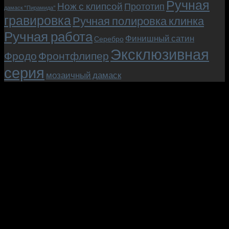
Ручная
Нож с клипсой
Прототип
дамаск "Пирамида"
гравировка
Ручная полировка клинка
Ручная работа
Финишный сатин
Серебро
Эксклюзивная
Фродо
Фронтфлипер
серия
мозаичный дамаск