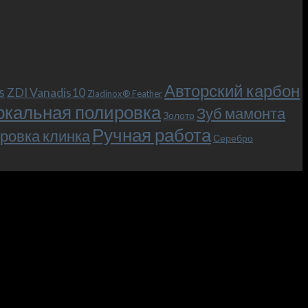
Авторский карбон
s
ZDI Vanadis10
Zladinox® Feather
ркальная полировка
Зуб мамонта
Золото
Ручная работа
ровка клинка
Серебро