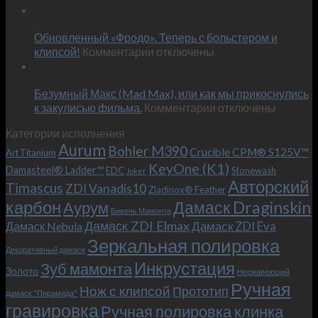
Встречае
23
персональным
Июн
новый
пожеланиям
Обновленный «Фродо». Теперь с больстером и
KeyOne
–
к
(K1)
клипсой!
Комментарии
отключены
и
записи
13
это
Июн
Обновленный
возможно!
Безумный Макс (Mad Max), или как мы прикоснулись
«Фродо».
к
к закулисью фильма.
Комментарии
Теперь
отключены
записи
с
Категории исполнения
Безумный
больстером
Aurum
Bohler M390
Макс
и
Crucible CPM® S125V™
Art Titanium
(Mad
клипсой!
KeyOne (K1)
Damasteel® Ladder™
EDC
Stonewash
Joker
Max),
Авторский
Timascus
ZDI Vanadis10
Zladinox® Feather
или
карбон
Дамаск Draginskin
Аурум
как
Бивень Мамонта
мы
Дамаск ZDI Elmax
Дамаск ZDI Eva
Дамаск Nebula
прикоснулись
Зеркальная полировка
к
Декоративный дамаск
закулисью
Инкрустация
Зуб мамонта
Золото
Нержавеющий
фильма.
Ручная
Нож с клипсой
Прототип
дамаск "Пирамида"
гравировка
Ручная полировка клинка