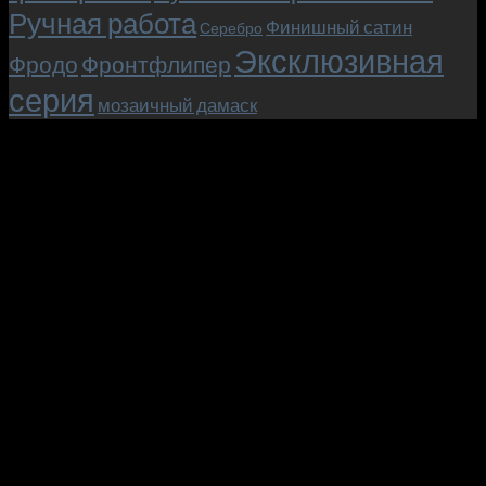
Ручная работа
Финишный сатин
Серебро
Эксклюзивная
Фродо
Фронтфлипер
серия
мозаичный дамаск