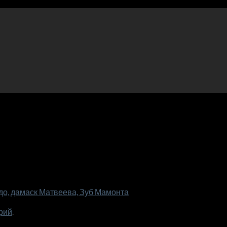
о, дамаск Матвеева, Зуб Мамонта
рий
.