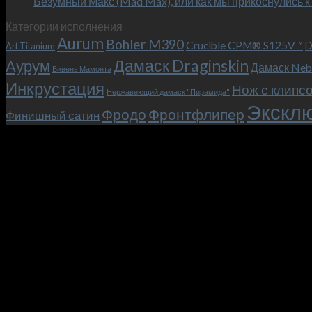
Безумный Макс (Mad Max), или как мы прикоснулись к
Категории исполнения
Aurum
Bohler M390
Crucible CPM® S125V™
D
Art Titanium
Дамаск Draginskin
Аурум
Дамаск Neb
Бивень Мамонта
Инкрустация
Нож с клипс
Нержавеющий дамаск "Пирамида"
Эксклю
Фродо
Фронтфлипер
Финишный сатин