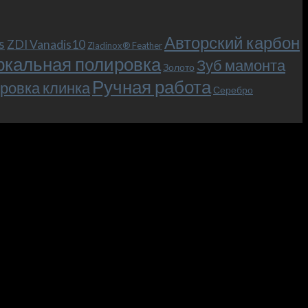
Авторский карбон
s
ZDI Vanadis10
Zladinox® Feather
ркальная полировка
Зуб мамонта
Золото
Ручная работа
ровка клинка
Серебро