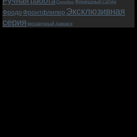
Ручная работа
Финишный сатин
Серебро
Эксклюзивная
Фродо
Фронтфлипер
серия
мозаичный дамаск