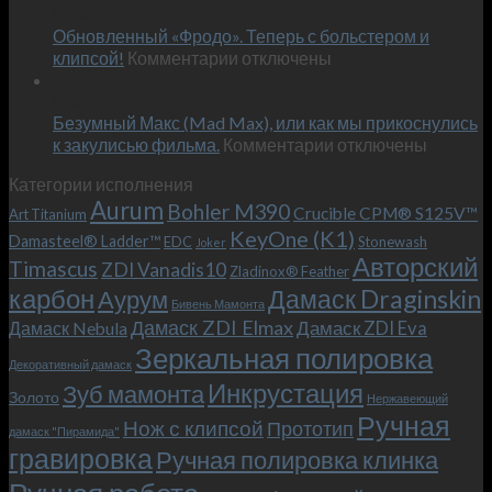
Июн
новый
пожеланиям
Обновленный «Фродо». Теперь с больстером и
KeyOne
–
к
(K1)
клипсой!
Комментарии
отключены
и
записи
13
это
Июн
Обновленный
возможно!
Безумный Макс (Mad Max), или как мы прикоснулись
«Фродо».
к
к закулисью фильма.
Комментарии
Теперь
отключены
записи
с
Категории исполнения
Безумный
больстером
Aurum
Bohler M390
Макс
и
Crucible CPM® S125V™
Art Titanium
(Mad
клипсой!
KeyOne (K1)
Damasteel® Ladder™
EDC
Stonewash
Joker
Max),
Авторский
Timascus
ZDI Vanadis10
Zladinox® Feather
или
карбон
Дамаск Draginskin
Аурум
как
Бивень Мамонта
мы
Дамаск ZDI Elmax
Дамаск ZDI Eva
Дамаск Nebula
прикоснулись
Зеркальная полировка
к
Декоративный дамаск
закулисью
Инкрустация
Зуб мамонта
Золото
Нержавеющий
фильма.
Ручная
Нож с клипсой
Прототип
дамаск "Пирамида"
гравировка
Ручная полировка клинка