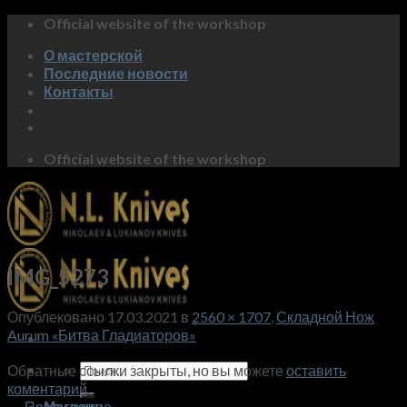
Skip
Official website of the workshop
to
О мастерской
content
Последние новости
Контакты
Official website of the workshop
IMG_5273
Опублековано
17.03.2021
в
2560 × 1707
,
Складной Нож
Aurum «Битва Гладиаторов»
Искать:
Обратные ссылки закрыты, но вы можете
оставить
коментарий
.
←
Предидущее
Магазин