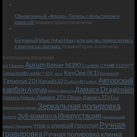
Встречае
23
персональным
Июн
новый
пожеланиям
Обновленный «Фродо». Теперь с больстером и
KeyOne
–
к
(K1)
клипсой!
Комментарии
отключены
и
записи
13
это
Июн
Обновленный
возможно!
Безумный Макс (Mad Max), или как мы прикоснулись
«Фродо».
к
к закулисью фильма.
Комментарии
Теперь
отключены
записи
с
Категории исполнения
Безумный
больстером
Aurum
Bohler M390
Макс
и
Crucible CPM® S125V™
Art Titanium
(Mad
клипсой!
KeyOne (K1)
Damasteel® Ladder™
EDC
Stonewash
Joker
Max),
Авторский
Timascus
ZDI Vanadis10
Zladinox® Feather
или
карбон
Дамаск Draginskin
Аурум
как
Бивень Мамонта
мы
Дамаск ZDI Elmax
Дамаск ZDI Eva
Дамаск Nebula
прикоснулись
Зеркальная полировка
к
Декоративный дамаск
закулисью
Инкрустация
Зуб мамонта
Золото
Нержавеющий
фильма.
Ручная
Нож с клипсой
Прототип
дамаск "Пирамида"
гравировка
Ручная полировка клинка