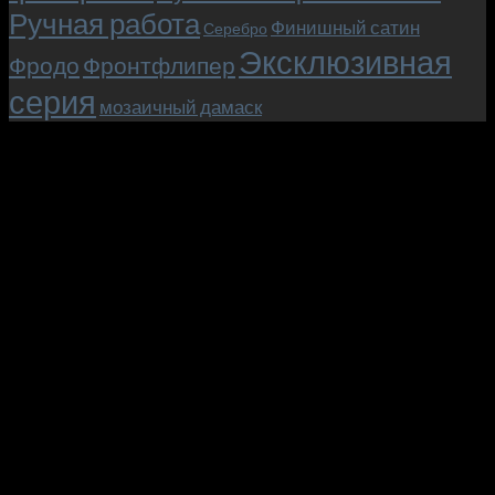
Ручная работа
Финишный сатин
Серебро
Эксклюзивная
Фродо
Фронтфлипер
серия
мозаичный дамаск