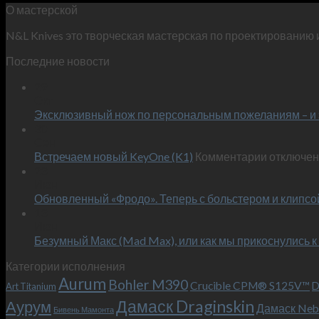
О мастерской
N&L Knives это творческая мастерская по проектированию 
Последние новости
29
Окт
Эксклюзивный нож по персональным пожеланиям – и 
30
Сен
к
Встречаем новый KeyOne (K1)
Комментарии
отключе
записи
23
Июн
Встречае
Обновленный «Фродо». Теперь с больстером и клипсо
новый
13
KeyOne
Июн
(K1)
Безумный Макс (Mad Max), или как мы прикоснулись к
Категории исполнения
Aurum
Bohler M390
Crucible CPM® S125V™
D
Art Titanium
Дамаск Draginskin
Аурум
Дамаск Neb
Бивень Мамонта