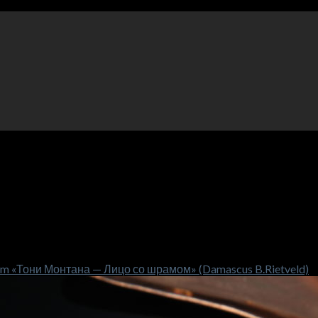
m «Тони Монтана — Лицо со шрамом» (Damascus B.Rietveld)