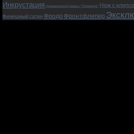
Инкрустация
Нож с клипс
Нержавеющий дамаск "Пирамида"
Эксклю
Фродо
Фронтфлипер
Финишный сатин