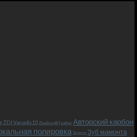
Авторский карбон
s
ZDI Vanadis10
Zladinox® Feather
ркальная полировка
Зуб мамонта
Золото