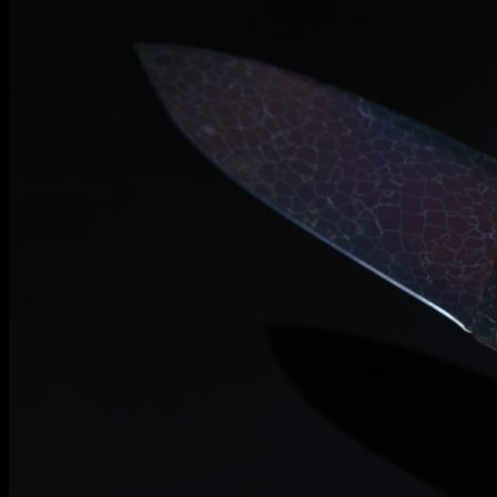
Информация
Уход и обслуживание
О мастерской
Контакты
Гарантия
English
RUB
0
Корзина пуста.
Корзина
Корзина пуста.