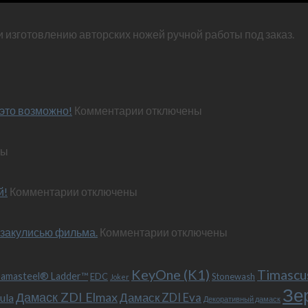
и изготовлению авторских ножей ручной работы под заказ.
к
это возможно!
Комментарии
отключены
записи
Эксклюзивный
ны
нож
по
м
персональным
к
й!
Комментарии
отключены
пожеланиям
записи
–
Обновленный
и
к
 закулисью фильма.
«Фродо».
Комментарии
отключены
это
записи
Теперь
возможно!
Безумный
с
KeyOne (K1)
Макс
больстером
Timascu
amasteel® Ladder™
EDC
Stonewash
Joker
(Mad
и
Зе
Дамаск ZDI Elmax
Дамаск ZDI Eva
ula
Max),
клипсой!
Декоративный дамаск