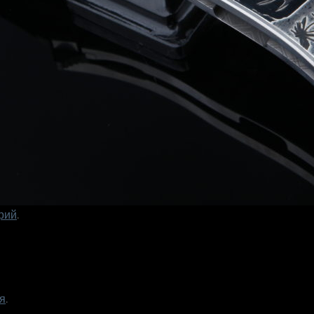
рий
.
я
.