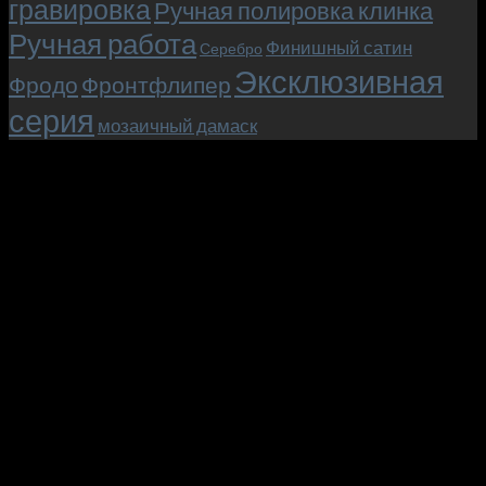
гравировка
Ручная полировка клинка
Ручная работа
Финишный сатин
Серебро
Эксклюзивная
Фродо
Фронтфлипер
серия
мозаичный дамаск