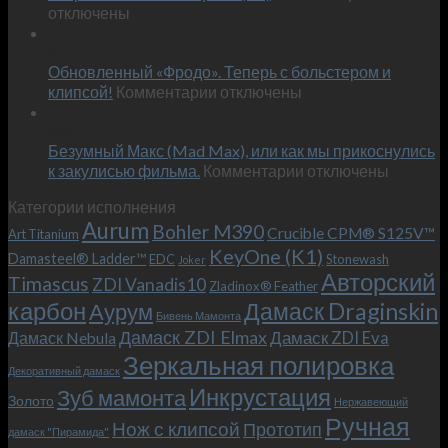
записи
отключены
по
Встречае
23
персональным
Июн
новый
пожеланиям
Обновленный «Фродо». Теперь с больстером и
KeyOne
–
к
(K1)
клипсой!
Комментарии
отключены
и
записи
13
это
Июн
Обновленный
возможно!
Безумный Макс (Mad Max), или как мы прикоснулись
«Фродо».
к
к закулисью фильма.
Комментарии
Теперь
отключены
записи
с
Категории исполнения
Безумный
больстером
Aurum
Bohler M390
Макс
и
Crucible CPM® S125V™
Art Titanium
(Mad
клипсой!
KeyOne (K1)
Damasteel® Ladder™
EDC
Stonewash
Joker
Max),
Авторский
Timascus
ZDI Vanadis10
Zladinox® Feather
или
карбон
Дамаск Draginskin
Аурум
как
Бивень Мамонта
мы
Дамаск ZDI Elmax
Дамаск ZDI Eva
Дамаск Nebula
прикоснулись
Зеркальная полировка
к
Декоративный дамаск
закулисью
Инкрустация
Зуб мамонта
Золото
Нержавеющий
фильма.
Ручная
Нож с клипсой
Прототип
дамаск "Пирамида"