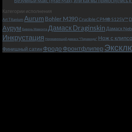
Безумный Макс (Mad Max), или как мы прикоснулись к
Категории исполнения
Aurum
Bohler M390
Crucible CPM® S125V™
D
Art Titanium
Дамаск Draginskin
Аурум
Дамаск Neb
Бивень Мамонта
Инкрустация
Нож с клипс
Нержавеющий дамаск "Пирамида"
Эксклю
Фродо
Фронтфлипер
Финишный сатин