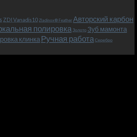
Авторский карбон
s
ZDI Vanadis10
Zladinox® Feather
ркальная полировка
Зуб мамонта
Золото
Ручная работа
ровка клинка
Серебро