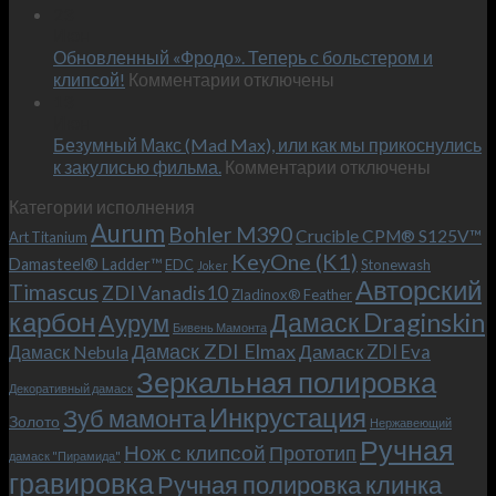
Встречае
23
персональным
Июн
новый
пожеланиям
Обновленный «Фродо». Теперь с больстером и
KeyOne
–
к
(K1)
клипсой!
Комментарии
отключены
и
записи
13
это
Июн
Обновленный
возможно!
Безумный Макс (Mad Max), или как мы прикоснулись
«Фродо».
к
к закулисью фильма.
Комментарии
Теперь
отключены
записи
с
Категории исполнения
Безумный
больстером
Aurum
Bohler M390
Макс
и
Crucible CPM® S125V™
Art Titanium
(Mad
клипсой!
KeyOne (K1)
Damasteel® Ladder™
EDC
Stonewash
Joker
Max),
Авторский
Timascus
ZDI Vanadis10
Zladinox® Feather
или
карбон
Дамаск Draginskin
Аурум
как
Бивень Мамонта
мы
Дамаск ZDI Elmax
Дамаск ZDI Eva
Дамаск Nebula
прикоснулись
Зеркальная полировка
к
Декоративный дамаск
закулисью
Инкрустация
Зуб мамонта
Золото
Нержавеющий
фильма.
Ручная
Нож с клипсой
Прототип
дамаск "Пирамида"
гравировка
Ручная полировка клинка