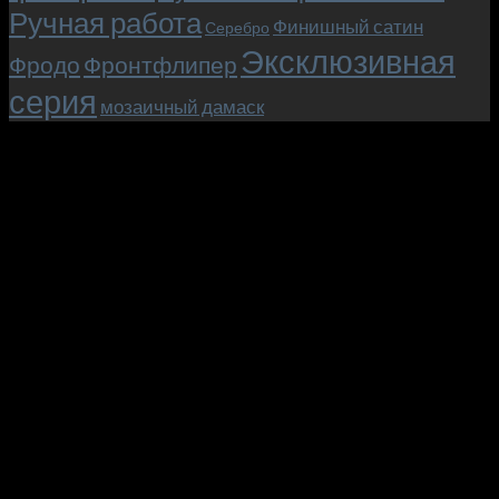
Ручная работа
Финишный сатин
Серебро
Эксклюзивная
Фродо
Фронтфлипер
серия
мозаичный дамаск