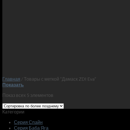
Главная
/
Товары с меткой “Дамаск ZDI Eva”
Показать
Показ всех 5 элементов
Категории
Серия Спайн
Серия Баба Яга