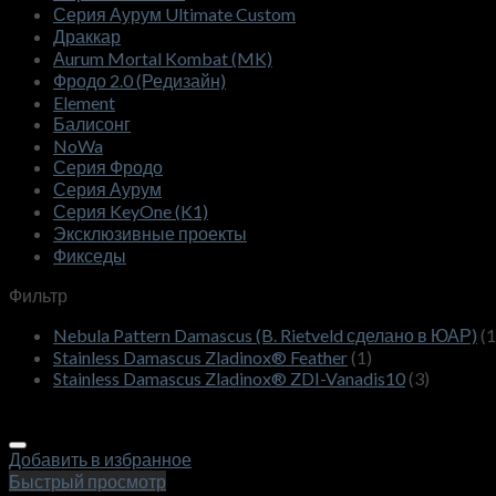
Серия Аурум Ultimate Custom
Драккар
Аurum Mortal Kombat (MK)
Фродо 2.0 (Редизайн)
Element
Балисонг
NoWa
Серия Фродо
Серия Аурум
Серия KeyOne (K1)
Эксклюзивные проекты
Фикседы
Фильтр
Nebula Pattern Damascus (B. Rietveld сделано в ЮАР)
(1
Stainless Damascus Zladinox® Feather
(1)
Stainless Damascus Zladinox® ZDI-Vanadis10
(3)
Добавить в избранное
Быстрый просмотр