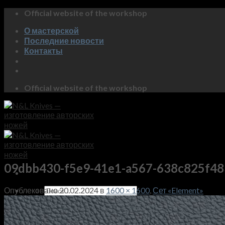
Skip
Official website of the workshop
to
О мастерской
content
Последние новости
Контакты
Official website of the workshop
09dbb430-f5e9-41e1-a567-638c825f4
Искать:
Опублековано
20.02.2024
в
1600 × 1600
,
Сет «Element»
Магазин
Коллекция