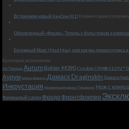
30
Сен
к
Встречаем новый KeyOne (K1)
Комментарии
отключе
записи
23
Июн
Встречае
Обновленный «Фродо». Теперь с больстером и клипсо
новый
13
KeyOne
Июн
(K1)
Безумный Макс (Mad Max), или как мы прикоснулись к
Категории исполнения
Aurum
Bohler M390
Crucible CPM® S125V™
D
Art Titanium
Дамаск Draginskin
Аурум
Дамаск Neb
Бивень Мамонта
Инкрустация
Нож с клипс
Нержавеющий дамаск "Пирамида"
Эксклю
Фродо
Фронтфлипер
Финишный сатин