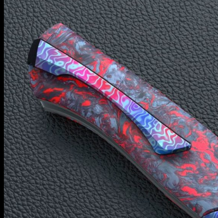
Информация
Уход и обслуживание
О мастерской
Контакты
Гарантия
English
RUB
0
Корзина пуста.
Корзина
Корзина пуста.