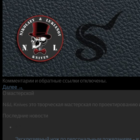
Комментарии и обратные ссылки отключены.
Далее
→
О мастерской
N&L Knives это творческая мастерская по проектированию 
Последние новости
29
Окт
Эксклюзивный нож по персональным пожеланиям – и 