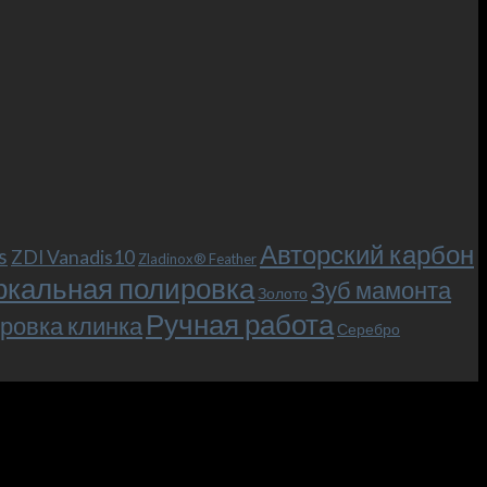
Авторский карбон
s
ZDI Vanadis10
Zladinox® Feather
ркальная полировка
Зуб мамонта
Золото
Ручная работа
ровка клинка
Серебро