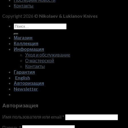
Контакты
Copyright 2026 ©
Nikolaev & Lukianov Knives
Искать:
Магазин
Коллекция
Информация
Уход и обслуживание
О мастерской
Контакты
Гарантия
English
Авторизация
Newsletter
Авторизация
Имя пользователя или email
*
Пароль
*