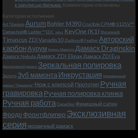
к
к закулисью фильма.
Комментарии
Теперь
отключены
записи
с
Категории исполнения
Безумный
больстером
Aurum
Bohler M390
Макс
и
Crucible CPM® S125V™
Art Titanium
(Mad
клипсой!
KeyOne (K1)
Damasteel® Ladder™
EDC
Stonewash
Joker
Max),
Авторский
Timascus
ZDI Vanadis10
Zladinox® Feather
или
карбон
Дамаск Draginskin
Аурум
как
Бивень Мамонта
мы
Дамаск ZDI Elmax
Дамаск ZDI Eva
Дамаск Nebula
прикоснулись
Зеркальная полировка
к
Декоративный дамаск
закулисью
Инкрустация
Зуб мамонта
Золото
Нержавеющий
фильма.
Ручная
Нож с клипсой
Прототип
дамаск "Пирамида"
гравировка
Ручная полировка клинка
Ручная работа
Финишный сатин
Серебро
Эксклюзивная
Фродо
Фронтфлипер
серия
мозаичный дамаск