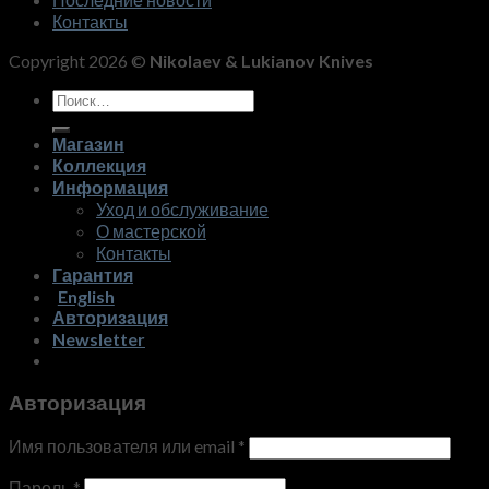
Контакты
Copyright 2026 ©
Nikolaev & Lukianov Knives
Искать:
Магазин
Коллекция
Информация
Уход и обслуживание
О мастерской
Контакты
Гарантия
English
Авторизация
Newsletter
Авторизация
Имя пользователя или email
*
Пароль
*