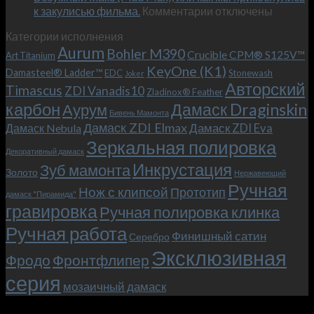
к
к закулисью фильма.
Комментарии
Теперь
отключены
записи
с
Категории исполнения
Безумный
больстером
Aurum
Bohler M390
Макс
и
Crucible CPM® S125V™
Art Titanium
(Mad
клипсой!
KeyOne (K1)
Damasteel® Ladder™
EDC
Stonewash
Joker
Max),
Авторский
Timascus
ZDI Vanadis10
Zladinox® Feather
или
карбон
Дамаск Draginskin
Аурум
как
Бивень Мамонта
мы
Дамаск ZDI Elmax
Дамаск ZDI Eva
Дамаск Nebula
прикоснулись
Зеркальная полировка
к
Декоративный дамаск
закулисью
Инкрустация
Зуб мамонта
Золото
Нержавеющий
фильма.
Ручная
Нож с клипсой
Прототип
дамаск "Пирамида"
гравировка
Ручная полировка клинка
Ручная работа
Финишный сатин
Серебро
Эксклюзивная
Фродо
Фронтфлипер
серия
мозаичный дамаск