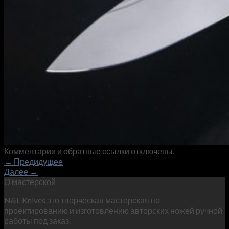
Комментарии и обратные ссылки отключены.
←
Предидущее
Далее
→
О мастерской
N&L Knives это творческая мастерская по
проектированию и изготовлению авторских ножей ручной
работы под заказ.