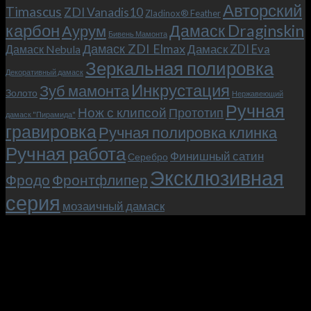
Max),
Авторский
Timascus
ZDI Vanadis10
Zladinox® Feather
или
карбон
Дамаск Draginskin
Аурум
как
Бивень Мамонта
мы
Дамаск ZDI Elmax
Дамаск ZDI Eva
Дамаск Nebula
прикоснулись
Зеркальная полировка
к
Декоративный дамаск
закулисью
Инкрустация
Зуб мамонта
Золото
Нержавеющий
фильма.
Ручная
Нож с клипсой
Прототип
дамаск "Пирамида"
гравировка
Ручная полировка клинка
Ручная работа
Финишный сатин
Серебро
Эксклюзивная
Фродо
Фронтфлипер
серия
мозаичный дамаск