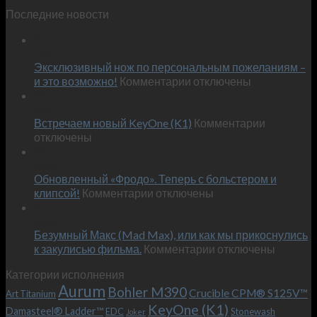
Последние новости
29
Окт
Эксклюзивный нож по персональным пожеланиям –
к
и это возможно!
Комментарии
отключены
записи
30
Сен
Эксклюзивный
к
Встречаем новый KeyOne (K1)
нож
Комментарии
записи
отключены
по
Встречае
23
персональным
Июн
новый
пожеланиям
Обновленный «Фродо». Теперь с больстером и
KeyOne
–
к
(K1)
клипсой!
Комментарии
отключены
и
записи
13
это
Июн
Обновленный
возможно!
Безумный Макс (Mad Max), или как мы прикоснулись
«Фродо».
к
к закулисью фильма.
Комментарии
Теперь
отключены
записи
с
Категории исполнения
Безумный
больстером
Aurum
Bohler M390
Макс
и
Crucible CPM® S125V™
Art Titanium
(Mad
клипсой!
KeyOne (K1)
Damasteel® Ladder™
EDC
Stonewash
Joker