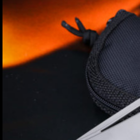
Информация
Уход и обслуживание
О мастерской
Контакты
Гарантия
English
RUB
0
Корзина пуста.
Корзина
Корзина пуста.