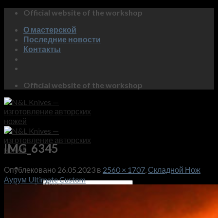
Skip
Official website of the workshop
to
О мастерской
content
Последние новости
Контакты
Official website of the workshop
IMG_6345
Опублековано
26.05.2023
в
2560 × 1707
,
Складной Нож
Аурум Ultimate Custom
Искать:
Магазин
Коллекция