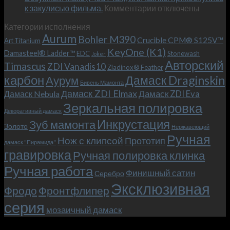
к
к закулисью фильма.
Комментарии
Теперь
отключены
записи
с
Категории исполнения
Безумный
больстером
Aurum
Bohler M390
Макс
и
Crucible CPM® S125V™
Art Titanium
(Mad
клипсой!
KeyOne (K1)
Damasteel® Ladder™
EDC
Stonewash
Joker
Max),
Авторский
Timascus
ZDI Vanadis10
Zladinox® Feather
или
карбон
Дамаск Draginskin
Аурум
как
Бивень Мамонта
мы
Дамаск ZDI Elmax
Дамаск ZDI Eva
Дамаск Nebula
прикоснулись
Зеркальная полировка
к
Декоративный дамаск
закулисью
Инкрустация
Зуб мамонта
Золото
Нержавеющий
фильма.
Ручная
Нож с клипсой
Прототип
дамаск "Пирамида"
гравировка
Ручная полировка клинка
Ручная работа
Финишный сатин
Серебро
Эксклюзивная
Фродо
Фронтфлипер
серия
мозаичный дамаск