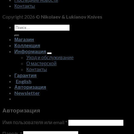
Контакты
Copyright 2026 ©
Nikolaev & Lukianov Knives
Искать:
Магазин
Коллекция
Информация
Уход и обслуживание
О мастерской
Контакты
Гарантия
English
Авторизация
Newsletter
Авторизация
Имя пользователя или email
*
Пароль
*