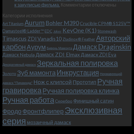
к
к закулисью фильма.
Комментарии
Теперь
отключены
записи
с
Категории исполнения
Безумный
больстером
Aurum
Bohler M390
Макс
и
Crucible CPM® S125V™
Art Titanium
(Mad
клипсой!
KeyOne (K1)
Damasteel® Ladder™
EDC
Stonewash
Joker
Max),
Авторский
Timascus
ZDI Vanadis10
Zladinox® Feather
или
карбон
Дамаск Draginskin
Аурум
как
Бивень Мамонта
мы
Дамаск ZDI Elmax
Дамаск ZDI Eva
Дамаск Nebula
прикоснулись
Зеркальная полировка
к
Декоративный дамаск
закулисью
Инкрустация
Зуб мамонта
Золото
Нержавеющий
фильма.
Ручная
Нож с клипсой
Прототип
дамаск "Пирамида"
гравировка
Ручная полировка клинка
Ручная работа
Финишный сатин
Серебро
Эксклюзивная
Фродо
Фронтфлипер
серия
мозаичный дамаск