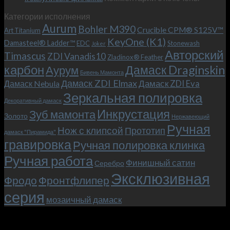
записи
с
Категории исполнения
Безумный
больстером
Aurum
Bohler M390
Макс
и
Crucible CPM® S125V™
Art Titanium
(Mad
клипсой!
KeyOne (K1)
Damasteel® Ladder™
EDC
Stonewash
Joker
Max),
Авторский
Timascus
ZDI Vanadis10
Zladinox® Feather
или
карбон
Дамаск Draginskin
Аурум
как
Бивень Мамонта
мы
Дамаск ZDI Elmax
Дамаск ZDI Eva
Дамаск Nebula
прикоснулись
Зеркальная полировка
к
Декоративный дамаск
закулисью
Инкрустация
Зуб мамонта
Золото
Нержавеющий
фильма.
Ручная
Нож с клипсой
Прототип
дамаск "Пирамида"
гравировка
Ручная полировка клинка
Ручная работа
Финишный сатин
Серебро
Эксклюзивная
Фродо
Фронтфлипер
серия
мозаичный дамаск