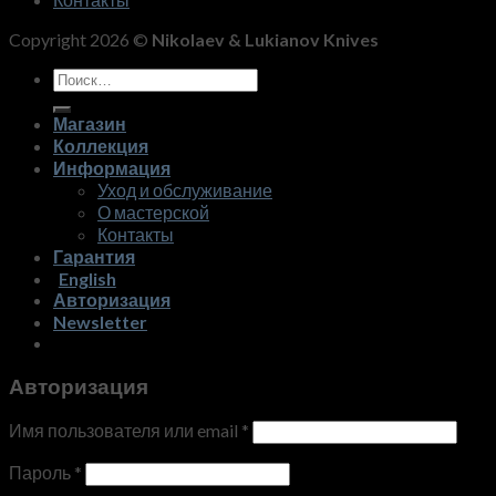
Copyright 2026 ©
Nikolaev & Lukianov Knives
Искать:
Магазин
Коллекция
Информация
Уход и обслуживание
О мастерской
Контакты
Гарантия
English
Авторизация
Newsletter
Авторизация
Имя пользователя или email
*
Пароль
*