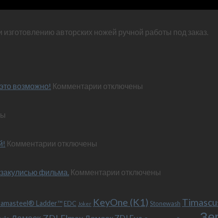
и изготовлению авторских ножей ручной работы под заказ.
к
это возможно!
Комментарии
отключены
записи
Эксклюзивный
ны
нож
по
м
персональным
к
й!
Комментарии
отключены
пожеланиям
записи
–
Обновленный
и
к
 закулисью фильма.
«Фродо».
Комментарии
отключены
это
записи
Теперь
возможно!
Безумный
с
KeyOne (K1)
Макс
больстером
Timascu
amasteel® Ladder™
EDC
Stonewash
Joker
(Mad
и
Зе
Дамаск ZDI Elmax