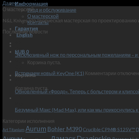
Далее
→
Информация
О мастерской
Уход и обслуживание
О мастерской
N&L Knives это творческая мастерская по проектированию 
Контакты
Гарантия
Последние новости
English
29
Окт
RUB
0
Эксклюзивный нож по персональным пожеланиям – и 
30
Корзина пуста.
Сен
к
Встречаем новый KeyOne (K1)
Комментарии
отключе
Корзина
записи
23
Июн
Встречае
Корзина пуста.
Обновленный «Фродо». Теперь с больстером и клипсо
новый
13
KeyOne
Июн
(K1)
Безумный Макс (Mad Max), или как мы прикоснулись к
Категории исполнения
Aurum
Bohler M390
Crucible CPM® S125V™
D
Art Titanium
Дамаск Draginskin
Аурум