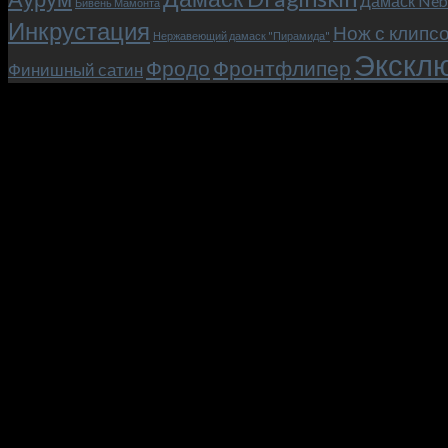
Дамаск Neb
Бивень Мамонта
Инкрустация
Нож с клипс
Нержавеющий дамаск "Пирамида"
Эксклю
Фродо
Фронтфлипер
Финишный сатин