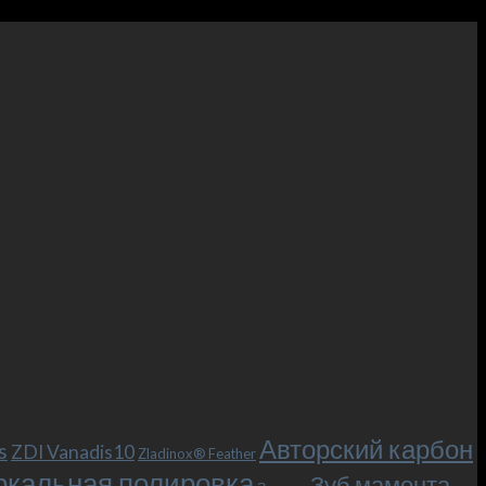
Авторский карбон
s
ZDI Vanadis10
Zladinox® Feather
ркальная полировка
Зуб мамонта