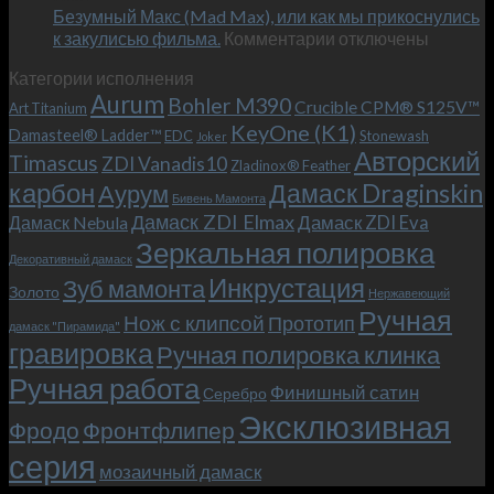
Безумный Макс (Mad Max), или как мы прикоснулись
«Фродо».
к
к закулисью фильма.
Комментарии
Теперь
отключены
записи
с
Категории исполнения
Безумный
больстером
Aurum
Bohler M390
Макс
и
Crucible CPM® S125V™
Art Titanium
(Mad
клипсой!
KeyOne (K1)
Damasteel® Ladder™
EDC
Stonewash
Joker
Max),
Авторский
Timascus
ZDI Vanadis10
Zladinox® Feather
или
карбон
Дамаск Draginskin
Аурум
как
Бивень Мамонта
мы
Дамаск ZDI Elmax
Дамаск ZDI Eva
Дамаск Nebula
прикоснулись
Зеркальная полировка
к
Декоративный дамаск
закулисью
Инкрустация
Зуб мамонта
Золото
Нержавеющий
фильма.
Ручная
Нож с клипсой
Прототип
дамаск "Пирамида"
гравировка
Ручная полировка клинка
Ручная работа
Финишный сатин
Серебро
Эксклюзивная
Фродо
Фронтфлипер
серия
мозаичный дамаск