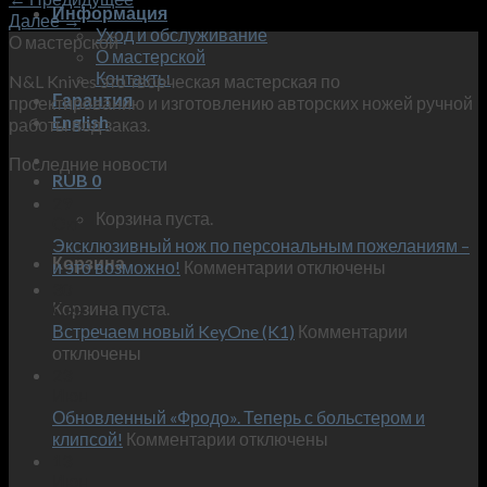
Информация
Далее
→
Уход и обслуживание
О мастерской
О мастерской
Контакты
N&L Knives это творческая мастерская по
Гарантия
проектированию и изготовлению авторских ножей ручной
English
работы под заказ.
Последние новости
RUB
0
29
Корзина пуста.
Окт
Эксклюзивный нож по персональным пожеланиям –
Корзина
к
и это возможно!
Комментарии
отключены
записи
30
Корзина пуста.
Сен
Эксклюзивный
к
Встречаем новый KeyOne (K1)
нож
Комментарии
записи
отключены
по
Встречае
23
персональным
Июн
новый
пожеланиям
Обновленный «Фродо». Теперь с больстером и
KeyOne
–
к
(K1)
клипсой!
Комментарии
отключены
и
записи
13
это
Июн
Обновленный
возможно!