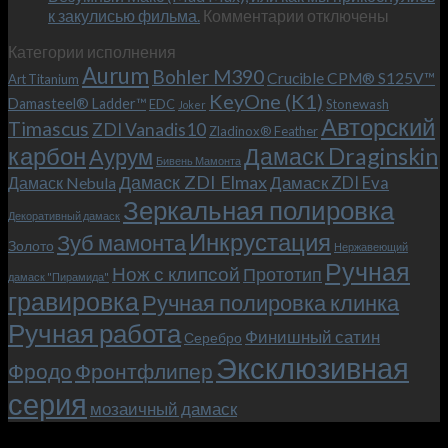
к
к закулисью фильма.
Комментарии
Теперь
отключены
записи
с
Категории исполнения
Безумный
больстером
Aurum
Bohler M390
Макс
и
Crucible CPM® S125V™
Art Titanium
(Mad
клипсой!
KeyOne (K1)
Damasteel® Ladder™
EDC
Stonewash
Joker
Max),
Авторский
Timascus
ZDI Vanadis10
Zladinox® Feather
или
карбон
Дамаск Draginskin
Аурум
как
Бивень Мамонта
мы
Дамаск ZDI Elmax
Дамаск ZDI Eva
Дамаск Nebula
прикоснулись
Зеркальная полировка
к
Декоративный дамаск
закулисью
Инкрустация
Зуб мамонта
Золото
Нержавеющий
фильма.
Ручная
Нож с клипсой
Прототип
дамаск "Пирамида"
гравировка
Ручная полировка клинка
Ручная работа
Финишный сатин
Серебро
Эксклюзивная
Фродо
Фронтфлипер
серия
мозаичный дамаск