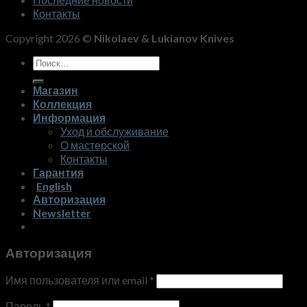
Контакты
Copyright 2026 ©
Nikolaev & Lukianov Knives
Искать:
Магазин
Коллекция
Информация
Уход и обслуживание
О мастерской
Контакты
Гарантия
English
Авторизация
Newsletter
Авторизация
Имя пользователя или email
*
Пароль
*