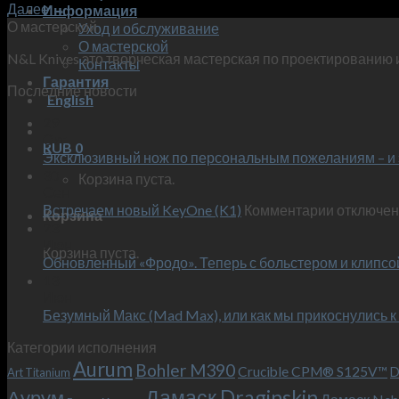
Далее
→
Информация
О мастерской
Уход и обслуживание
О мастерской
N&L Knives это творческая мастерская по проектированию 
Контакты
Гарантия
Последние новости
English
29
Окт
RUB
0
Эксклюзивный нож по персональным пожеланиям – и 
30
Корзина пуста.
Сен
к
Встречаем новый KeyOne (K1)
Комментарии
отключе
Корзина
записи
23
Июн
Встречае
Корзина пуста.
Обновленный «Фродо». Теперь с больстером и клипсо
новый
13
KeyOne
Июн
(K1)
Безумный Макс (Mad Max), или как мы прикоснулись к
Категории исполнения
Aurum
Bohler M390
Crucible CPM® S125V™
D
Art Titanium
Дамаск Draginskin
Аурум