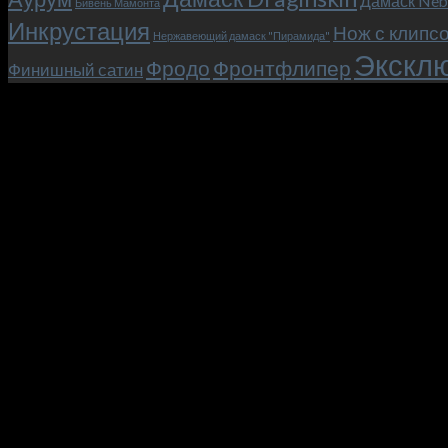
Дамаск Neb
Бивень Мамонта
Инкрустация
Нож с клипс
Нержавеющий дамаск "Пирамида"
Эксклю
Фродо
Фронтфлипер
Финишный сатин