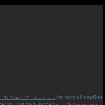
Авторский карбон
s
ZDI Vanadis10
Zladinox® Feather
ркальная полировка
Зуб мамонта