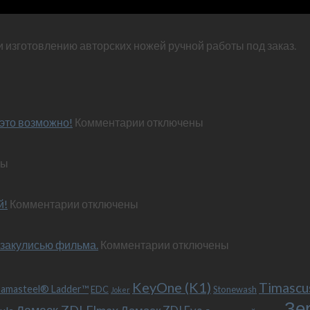
и изготовлению авторских ножей ручной работы под заказ.
к
это возможно!
Комментарии
отключены
записи
Эксклюзивный
ны
нож
по
м
персональным
к
й!
Комментарии
отключены
пожеланиям
записи
–
Обновленный
и
к
 закулисью фильма.
«Фродо».
Комментарии
отключены
это
записи
Теперь
возможно!
Безумный
с
KeyOne (K1)
Макс
больстером
Timascu
amasteel® Ladder™
EDC
Stonewash
Joker
(Mad
и
Зе
Дамаск ZDI Elmax