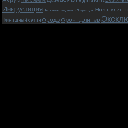
Дамаск Neb
Бивень Мамонта
Инкрустация
Нож с клипс
Нержавеющий дамаск "Пирамида"
Эксклю
Фродо
Фронтфлипер
Финишный сатин