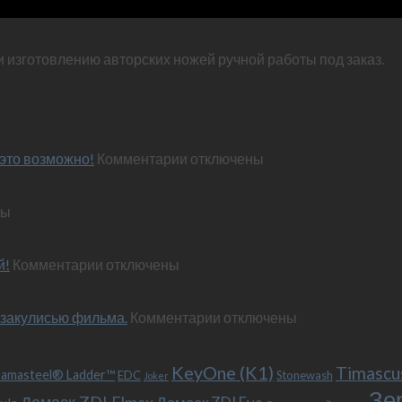
и изготовлению авторских ножей ручной работы под заказ.
к
это возможно!
Комментарии
отключены
записи
Эксклюзивный
ны
нож
по
м
персональным
к
й!
Комментарии
отключены
пожеланиям
записи
–
Обновленный
и
к
 закулисью фильма.
«Фродо».
Комментарии
отключены
это
записи
Теперь
возможно!
Безумный
с
KeyOne (K1)
Макс
больстером
Timascu
amasteel® Ladder™
EDC
Stonewash
Joker
(Mad
и
Зе
Дамаск ZDI Elmax