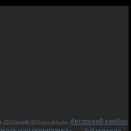
Авторский карбон
s
ZDI Vanadis10
Zladinox® Feather
ркальная полировка
Зуб мамонта