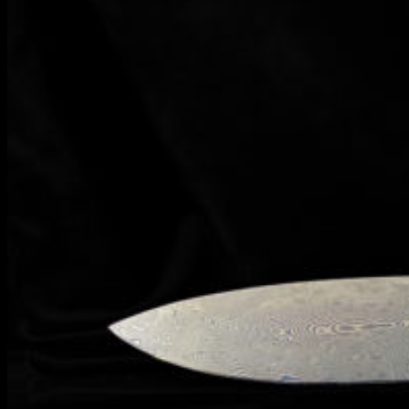
Информация
Уход и обслуживание
О мастерской
Контакты
Гарантия
English
RUB
0
Корзина пуста.
Корзина
Корзина пуста.