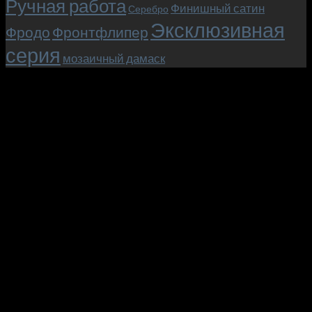
Ручная работа
Финишный сатин
Серебро
Эксклюзивная
Фродо
Фронтфлипер
серия
мозаичный дамаск