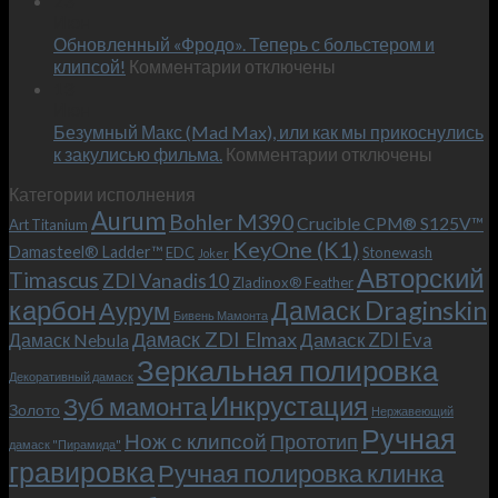
23
персональным
Июн
новый
пожеланиям
Обновленный «Фродо». Теперь с больстером и
KeyOne
–
к
(K1)
клипсой!
Комментарии
отключены
и
записи
13
это
Июн
Обновленный
возможно!
Безумный Макс (Mad Max), или как мы прикоснулись
«Фродо».
к
к закулисью фильма.
Комментарии
Теперь
отключены
записи
с
Категории исполнения
Безумный
больстером
Aurum
Bohler M390
Макс
и
Crucible CPM® S125V™
Art Titanium
(Mad
клипсой!
KeyOne (K1)
Damasteel® Ladder™
EDC
Stonewash
Joker
Max),
Авторский
Timascus
ZDI Vanadis10
Zladinox® Feather
или
карбон
Дамаск Draginskin
Аурум
как
Бивень Мамонта
мы
Дамаск ZDI Elmax
Дамаск ZDI Eva
Дамаск Nebula
прикоснулись
Зеркальная полировка
к
Декоративный дамаск
закулисью
Инкрустация
Зуб мамонта
Золото
Нержавеющий
фильма.
Ручная
Нож с клипсой
Прототип
дамаск "Пирамида"
гравировка
Ручная полировка клинка