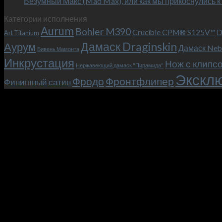
Безумный Макс (Mad Max), или как мы прикоснулись к
Категории исполнения
Aurum
Bohler M390
Crucible CPM® S125V™
D
Art Titanium
Дамаск Draginskin
Аурум
Дамаск Neb
Бивень Мамонта
Инкрустация
Нож с клипс
Нержавеющий дамаск "Пирамида"
Эксклю
Фродо
Фронтфлипер
Финишный сатин