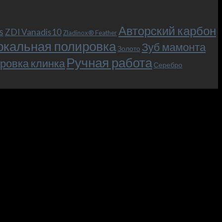
Авторский карбон
s
ZDI Vanadis10
Zladinox® Feather
ркальная полировка
Зуб мамонта
Золото
Ручная работа
ровка клинка
Серебро