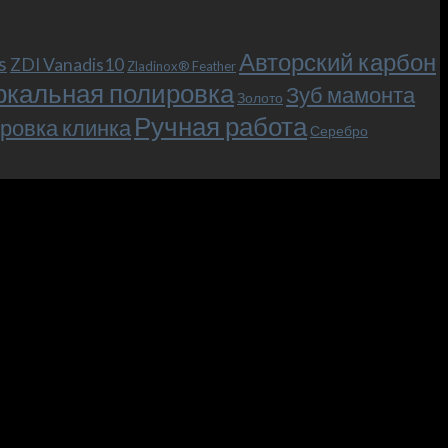
Авторский карбон
s
ZDI Vanadis10
Zladinox® Feather
ркальная полировка
Зуб мамонта
Золото
Ручная работа
ровка клинка
Серебро