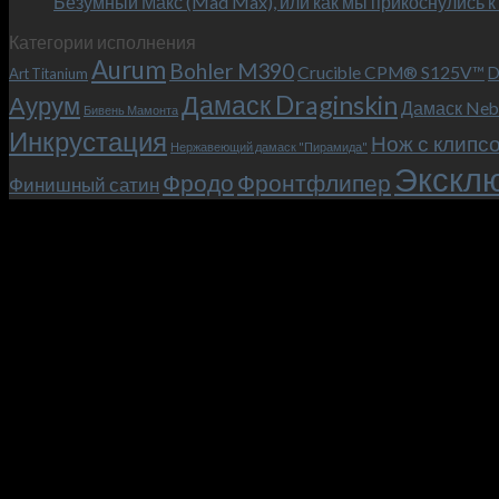
Безумный Макс (Mad Max), или как мы прикоснулись к
Категории исполнения
Aurum
Bohler M390
Crucible CPM® S125V™
D
Art Titanium
Дамаск Draginskin
Аурум
Дамаск Neb
Бивень Мамонта
Инкрустация
Нож с клипс
Нержавеющий дамаск "Пирамида"
Эксклю
Фродо
Фронтфлипер
Финишный сатин