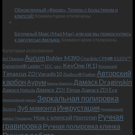
Июн
новый
пожеланиям
Обновленный «Фродо». Теперь с больстером и
KeyOne
–
к
(K1)
клипсой!
Комментарии
отключены
и
записи
13
это
Июн
Обновленный
возможно!
Безумный Макс (Mad Max), или как мы прикоснулись
«Фродо».
к
к закулисью фильма.
Комментарии
Теперь
отключены
записи
с
Категории исполнения
Безумный
больстером
Aurum
Bohler M390
Макс
и
Crucible CPM® S125V™
Art Titanium
(Mad
клипсой!
KeyOne (K1)
Damasteel® Ladder™
EDC
Stonewash
Joker
Max),
Авторский
Timascus
ZDI Vanadis10
Zladinox® Feather
или
карбон
Дамаск Draginskin
Аурум
как
Бивень Мамонта
мы
Дамаск ZDI Elmax
Дамаск ZDI Eva
Дамаск Nebula
прикоснулись
Зеркальная полировка
к
Декоративный дамаск
закулисью
Инкрустация
Зуб мамонта
Золото
Нержавеющий
фильма.
Ручная
Нож с клипсой
Прототип
дамаск "Пирамида"
гравировка
Ручная полировка клинка