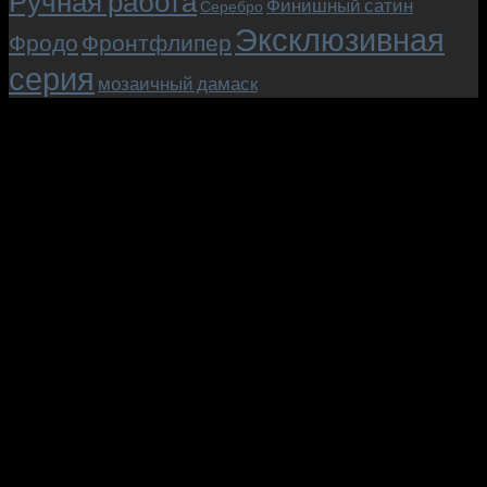
Ручная работа
Финишный сатин
Серебро
Эксклюзивная
Фродо
Фронтфлипер
серия
мозаичный дамаск