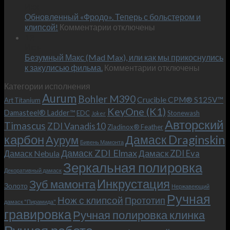
Июн
новый
пожеланиям
Обновленный «Фродо». Теперь с больстером и
KeyOne
–
к
(K1)
клипсой!
Комментарии
отключены
и
записи
13
это
Июн
Обновленный
возможно!
Безумный Макс (Mad Max), или как мы прикоснулись
«Фродо».
к
к закулисью фильма.
Комментарии
Теперь
отключены
записи
с
Категории исполнения
Безумный
больстером
Aurum
Bohler M390
Макс
и
Crucible CPM® S125V™
Art Titanium
(Mad
клипсой!
KeyOne (K1)
Damasteel® Ladder™
EDC
Stonewash
Joker
Max),
Авторский
Timascus
ZDI Vanadis10
Zladinox® Feather
или
карбон
Дамаск Draginskin
Аурум
как
Бивень Мамонта
мы
Дамаск ZDI Elmax
Дамаск ZDI Eva
Дамаск Nebula
прикоснулись
Зеркальная полировка
к
Декоративный дамаск
закулисью
Инкрустация
Зуб мамонта
Золото
Нержавеющий
фильма.
Ручная
Нож с клипсой
Прототип
дамаск "Пирамида"
гравировка
Ручная полировка клинка