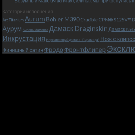
Безумный Макс (Mad Max), или как мы прикоснулись к
Категории исполнения
Aurum
Bohler M390
Crucible CPM® S125V™
D
Art Titanium
Дамаск Draginskin
Аурум
Дамаск Neb
Бивень Мамонта
Инкрустация
Нож с клипс
Нержавеющий дамаск "Пирамида"
Эксклю
Фродо
Фронтфлипер
Финишный сатин