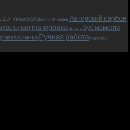
Авторский карбон
s
ZDI Vanadis10
Zladinox® Feather
ркальная полировка
Зуб мамонта
Золото
Ручная работа
ровка клинка
Серебро