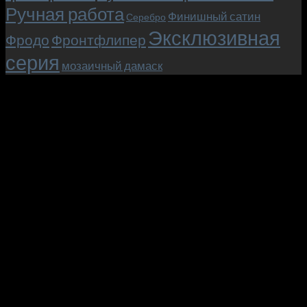
Ручная работа
Финишный сатин
Серебро
Эксклюзивная
Фродо
Фронтфлипер
серия
мозаичный дамаск