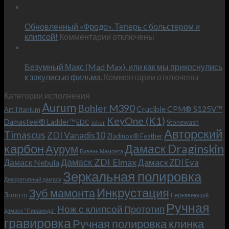
Встречае
23
персональным
Июн
новый
пожеланиям
Обновленный «Фродо». Теперь с больстером и
KeyOne
–
к
(K1)
клипсой!
Комментарии
отключены
и
записи
13
это
Июн
Обновленный
возможно!
Безумный Макс (Mad Max), или как мы прикоснулись
«Фродо».
к
к закулисью фильма.
Комментарии
Теперь
отключены
записи
с
Категории исполнения
Безумный
больстером
Aurum
Bohler M390
Макс
и
Crucible CPM® S125V™
Art Titanium
(Mad
клипсой!
KeyOne (K1)
Damasteel® Ladder™
EDC
Stonewash
Joker
Max),
Авторский
Timascus
ZDI Vanadis10
Zladinox® Feather
или
карбон
Дамаск Draginskin
Аурум
как
Бивень Мамонта
мы
Дамаск ZDI Elmax
Дамаск ZDI Eva
Дамаск Nebula
прикоснулись
Зеркальная полировка
к
Декоративный дамаск
закулисью
Инкрустация
Зуб мамонта
Золото
Нержавеющий
фильма.
Ручная
Нож с клипсой
Прототип
дамаск "Пирамида"
гравировка
Ручная полировка клинка