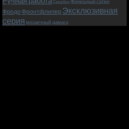
Ручная работа
Финишный сатин
Серебро
Эксклюзивная
Фродо
Фронтфлипер
серия
мозаичный дамаск