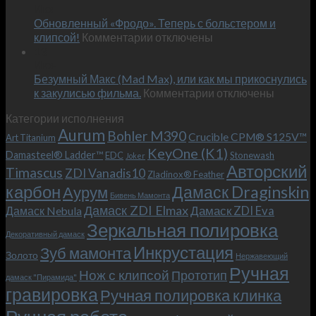
Июн
новый
пожеланиям
Обновленный «Фродо». Теперь с больстером и
KeyOne
–
к
(K1)
клипсой!
Комментарии
отключены
и
записи
13
это
Июн
Обновленный
возможно!
Безумный Макс (Mad Max), или как мы прикоснулись
«Фродо».
к
к закулисью фильма.
Комментарии
Теперь
отключены
записи
с
Категории исполнения
Безумный
больстером
Aurum
Bohler M390
Макс
и
Crucible CPM® S125V™
Art Titanium
(Mad
клипсой!
KeyOne (K1)
Damasteel® Ladder™
EDC
Stonewash
Joker
Max),
Авторский
Timascus
ZDI Vanadis10
Zladinox® Feather
или
карбон
Дамаск Draginskin
Аурум
как
Бивень Мамонта
мы
Дамаск ZDI Elmax
Дамаск ZDI Eva
Дамаск Nebula
прикоснулись
Зеркальная полировка
к
Декоративный дамаск
закулисью
Инкрустация
Зуб мамонта
Золото
Нержавеющий
фильма.
Ручная
Нож с клипсой
Прототип
дамаск "Пирамида"
гравировка
Ручная полировка клинка