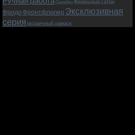
Ручная работа
Финишный сатин
Серебро
Эксклюзивная
Фродо
Фронтфлипер
серия
мозаичный дамаск