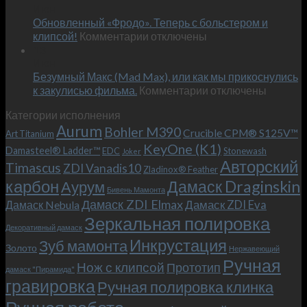
Июн
новый
пожеланиям
Обновленный «Фродо». Теперь с больстером и
KeyOne
–
к
(K1)
клипсой!
Комментарии
отключены
и
записи
13
это
Июн
Обновленный
возможно!
Безумный Макс (Mad Max), или как мы прикоснулись
«Фродо».
к
к закулисью фильма.
Комментарии
Теперь
отключены
записи
с
Категории исполнения
Безумный
больстером
Aurum
Bohler M390
Макс
и
Crucible CPM® S125V™
Art Titanium
(Mad
клипсой!
KeyOne (K1)
Damasteel® Ladder™
EDC
Stonewash
Joker
Max),
Авторский
Timascus
ZDI Vanadis10
Zladinox® Feather
или
карбон
Дамаск Draginskin
Аурум
как
Бивень Мамонта
мы
Дамаск ZDI Elmax
Дамаск ZDI Eva
Дамаск Nebula
прикоснулись
Зеркальная полировка
к
Декоративный дамаск
закулисью
Инкрустация
Зуб мамонта
Золото
Нержавеющий
фильма.
Ручная
Нож с клипсой
Прототип
дамаск "Пирамида"
гравировка
Ручная полировка клинка