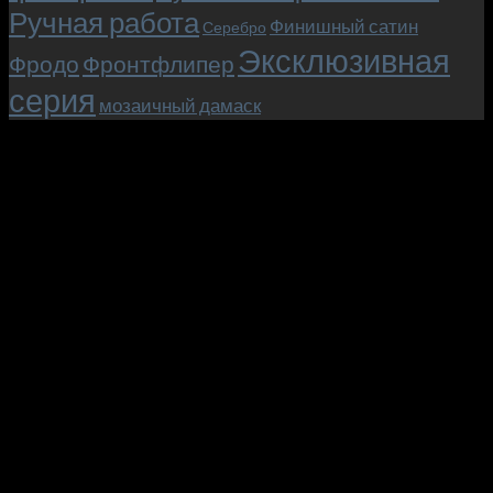
Ручная работа
Финишный сатин
Серебро
Эксклюзивная
Фродо
Фронтфлипер
серия
мозаичный дамаск