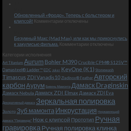
Встречае
23
персональным
Июн
новый
пожеланиям
Обновленный «Фродо». Теперь с больстером и
KeyOne
–
к
(K1)
клипсой!
Комментарии
отключены
и
записи
13
это
Июн
Обновленный
возможно!
Безумный Макс (Mad Max), или как мы прикоснулись
«Фродо».
к
к закулисью фильма.
Комментарии
Теперь
отключены
записи
с
Категории исполнения
Безумный
больстером
Aurum
Bohler M390
Макс
и
Crucible CPM® S125V™
Art Titanium
(Mad
клипсой!
KeyOne (K1)
Damasteel® Ladder™
EDC
Stonewash
Joker
Max),
Авторский
Timascus
ZDI Vanadis10
Zladinox® Feather
или
карбон
Дамаск Draginskin
Аурум
как
Бивень Мамонта
мы
Дамаск ZDI Elmax
Дамаск ZDI Eva
Дамаск Nebula
прикоснулись
Зеркальная полировка
к
Декоративный дамаск
закулисью
Инкрустация
Зуб мамонта
Золото
Нержавеющий
фильма.
Ручная
Нож с клипсой
Прототип
дамаск "Пирамида"
гравировка
Ручная полировка клинка