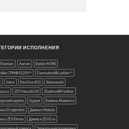
ТЕГОРИИ ИСПОЛНЕНИЯ
 Titanium
Aurum
Bohler M390
cible CPM® S125V™
Damasteel® Ladder™
C
Joker
KeyOne (K1)
Stonewash
ascus
ZDI Vanadis10
Zladinox® Feather
орский карбон
Аурум
Бивень Мамонта
аск Draginskin
Дамаск Nebula
аск ZDI Elmax
Дамаск ZDI Eva
оративный дамаск
Зеркальная полировка