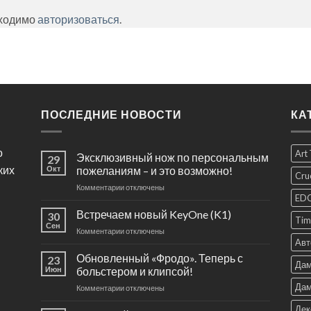
бходимо
авторизоваться
.
ПОСЛЕДНИЕ НОВОСТИ
КА
о
Art
Эксклюзивный нож по персональным
29
ких
Окт
пожеланиям – и это возможно!
Cru
к
Комментарии
отключены
ED
записи
Эксклюзивный
Встречаем новый KeyOne (K1)
30
Tim
нож
Сен
к
Комментарии
отключены
по
Авт
записи
персональным
Встречаем
Обновленный «Фродо». Теперь с
пожеланиям
23
Дам
новый
Июн
больстером и клипсой!
–
KeyOne
и
Дам
к
Комментарии
отключены
(K1)
это
записи
возможно!
Дек
Обновленный