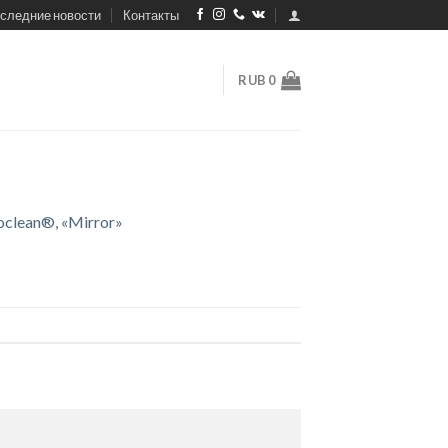
следние новости
Контакты
RUB
0
clean®, «Mirror»