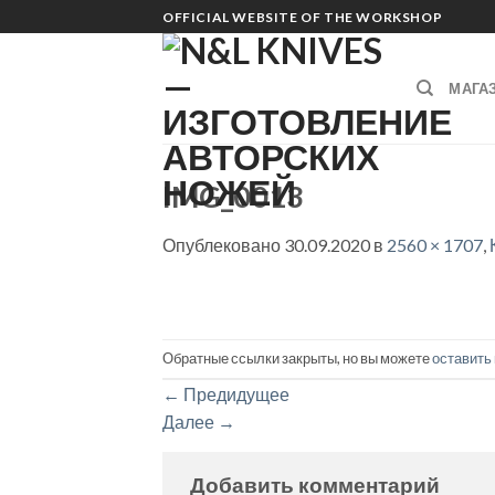
Skip
OFFICIAL WEBSITE OF THE WORKSHOP
to
content
МАГА
IMG_0013
Опублековано
30.09.2020
в
2560 × 1707
,
Обратные ссылки закрыты, но вы можете
оставить
←
Предидущее
Далее
→
Добавить комментарий