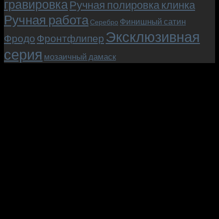
гравировка
Ручная полировка клинка
Ручная работа
Финишный сатин
Серебро
Эксклюзивная
Фродо
Фронтфлипер
серия
мозаичный дамаск