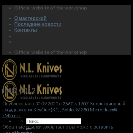
Skip
Official website of the workshop
to
О мастерской
content
Последние новости
Контакты
Official website of the workshop
IMG_0012
Опублековано
30.09.2020
в
2560 × 1707
,
Коллекционный
складной нож KeyOne (K1), Bohler M390 Microclean®,
«Mirror»
Искать:
Обратные ссылки закрыты, но вы можете
оставить
коментарий
.
Магазин