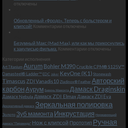
записи
отключены
по
Встречае
23
персональным
Июн
новый
пожеланиям
Обновленный «Фродо». Теперь с больстером и
KeyOne
–
к
(K1)
клипсой!
Комментарии
отключены
и
записи
13
это
Июн
Обновленный
возможно!
Безумный Макс (Mad Max), или как мы прикоснулись
«Фродо».
к
к закулисью фильма.
Комментарии
Теперь
отключены
записи
с
Категории исполнения
Безумный
больстером
Aurum
Bohler M390
Макс
и
Crucible CPM® S125V™
Art Titanium
(Mad
клипсой!
KeyOne (K1)
Damasteel® Ladder™
EDC
Stonewash
Joker
Max),
Авторский
Timascus
ZDI Vanadis10
Zladinox® Feather
или
карбон
Дамаск Draginskin
Аурум
как
Бивень Мамонта
мы
Дамаск ZDI Elmax
Дамаск ZDI Eva
Дамаск Nebula
прикоснулись
Зеркальная полировка
к
Декоративный дамаск
закулисью
Инкрустация
Зуб мамонта
Золото
Нержавеющий
фильма.
Ручная
Нож с клипсой
Прототип
дамаск "Пирамида"