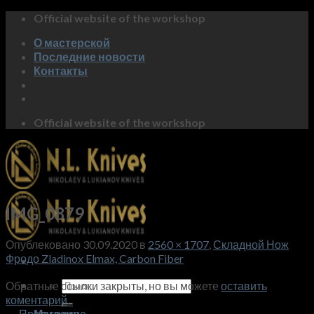
Skip
Official website of the workshop
to
О мастерской
content
Последние новости
Контакты
Official website of the workshop
IMG_0879
Опублековано
30.09.2020
в
2560 × 1707
,
Складной Нож
Фродо Zladinox Elmax, Carbon Fiber
Искать:
Обратные ссылки закрыты, но вы можете
оставить
коментарий
.
←
Предидущее
Магазин