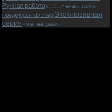
Ручная работа
Финишный сатин
Серебро
Эксклюзивная
Фродо
Фронтфлипер
серия
мозаичный дамаск