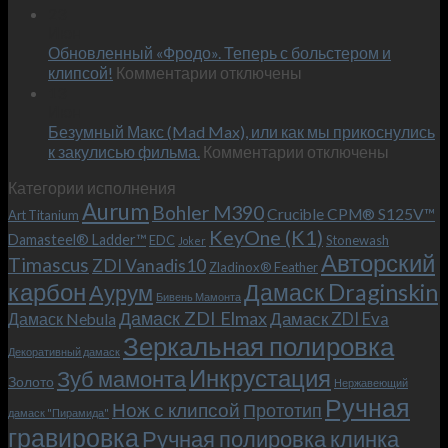
Встречае
23
персональным
Июн
новый
пожеланиям
Обновленный «Фродо». Теперь с больстером и
KeyOne
–
к
(K1)
клипсой!
Комментарии
отключены
и
записи
13
это
Июн
Обновленный
возможно!
Безумный Макс (Mad Max), или как мы прикоснулись
«Фродо».
к
к закулисью фильма.
Комментарии
Теперь
отключены
записи
с
Категории исполнения
Безумный
больстером
Aurum
Bohler M390
Макс
и
Crucible CPM® S125V™
Art Titanium
(Mad
клипсой!
KeyOne (K1)
Damasteel® Ladder™
EDC
Stonewash
Joker
Max),
Авторский
Timascus
ZDI Vanadis10
Zladinox® Feather
или
карбон
Дамаск Draginskin
Аурум
как
Бивень Мамонта
мы
Дамаск ZDI Elmax
Дамаск ZDI Eva
Дамаск Nebula
прикоснулись
Зеркальная полировка
к
Декоративный дамаск
закулисью
Инкрустация
Зуб мамонта
Золото
Нержавеющий
фильма.
Ручная
Нож с клипсой
Прототип
дамаск "Пирамида"
гравировка
Ручная полировка клинка