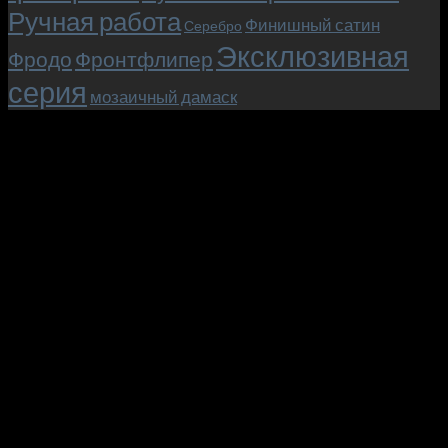
Ручная работа
Финишный сатин
Серебро
Эксклюзивная
Фродо
Фронтфлипер
серия
мозаичный дамаск