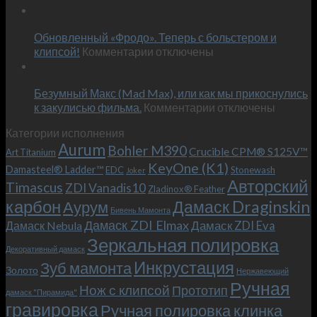
Встречае
23
персональным
Июн
новый
пожеланиям
Обновленный «Фродо». Теперь с больстером и
KeyOne
–
к
(K1)
клипсой!
Комментарии
отключены
и
записи
13
это
Июн
Обновленный
возможно!
Безумный Макс (Mad Max), или как мы прикоснулись
«Фродо».
к
к закулисью фильма.
Комментарии
Теперь
отключены
записи
с
Категории исполнения
Безумный
больстером
Aurum
Bohler M390
Макс
и
Crucible CPM® S125V™
Art Titanium
(Mad
клипсой!
KeyOne (K1)
Damasteel® Ladder™
EDC
Stonewash
Joker
Max),
Авторский
Timascus
ZDI Vanadis10
Zladinox® Feather
или
карбон
Дамаск Draginskin
Аурум
как
Бивень Мамонта
мы
Дамаск ZDI Elmax
Дамаск ZDI Eva
Дамаск Nebula
прикоснулись
Зеркальная полировка
к
Декоративный дамаск
закулисью
Инкрустация
Зуб мамонта
Золото
Нержавеющий
фильма.
Ручная
Нож с клипсой
Прототип
дамаск "Пирамида"
гравировка
Ручная полировка клинка