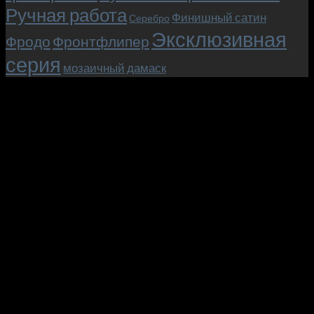
Ручная работа
Финишный сатин
Серебро
Эксклюзивная
Фродо
Фронтфлипер
серия
мозаичный дамаск