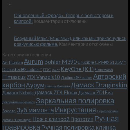
Встречае
23
персональным
Июн
новый
пожеланиям
Обновленный «Фродо». Теперь с больстером и
KeyOne
–
к
(K1)
клипсой!
Комментарии
отключены
и
записи
13
это
Июн
Обновленный
возможно!
Безумный Макс (Mad Max), или как мы прикоснулись
«Фродо».
к
к закулисью фильма.
Комментарии
Теперь
отключены
записи
с
Категории исполнения
Безумный
больстером
Aurum
Bohler M390
Макс
и
Crucible CPM® S125V™
Art Titanium
(Mad
клипсой!
KeyOne (K1)
Damasteel® Ladder™
EDC
Stonewash
Joker
Max),
Авторский
Timascus
ZDI Vanadis10
Zladinox® Feather
или
карбон
Дамаск Draginskin
Аурум
как
Бивень Мамонта
мы
Дамаск ZDI Elmax
Дамаск ZDI Eva
Дамаск Nebula
прикоснулись
Зеркальная полировка
к
Декоративный дамаск
закулисью
Инкрустация
Зуб мамонта
Золото
Нержавеющий
фильма.
Ручная
Нож с клипсой
Прототип
дамаск "Пирамида"
гравировка
Ручная полировка клинка