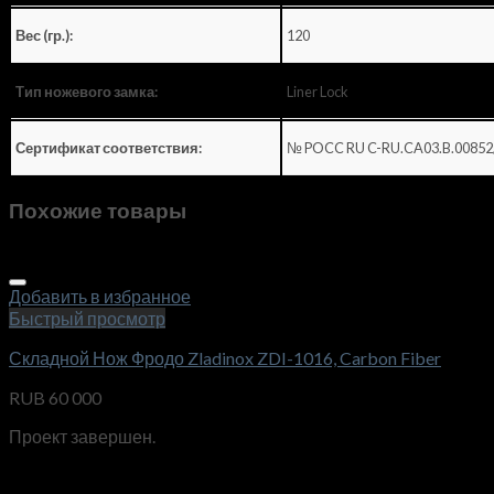
120
Вес (гр.):
Liner Lock
Тип ножевого замка:
№ POCC RU C-RU.CA03.B.00852
Сертификат соответствия:
Похожие товары
Добавить в избранное
Быстрый просмотр
Складной Нож Фродо Zladinox ZDI-1016, Carbon Fiber
RUB
60 000
Проект завершен.