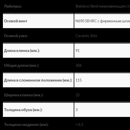
Stainless Steel (нержавеющая ст
Лайнеры:
N690 58 HRC с фирменным шли
Осевой винт
Ceramic 2rbs
Осевой узел:
91
Длина клинка (мм.):
206
Общая длина (мм.):
115
Длина в сложенном положении (мм.):
25
Ширина клинка (мм.):
3
Толщина обуха (мм.):
≈ 0.3
Толщина сведения (мм):