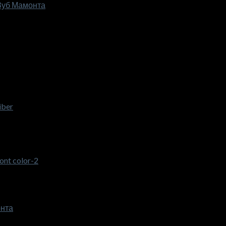
 Зуб Мамонта
iber
онта