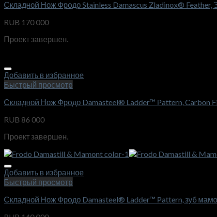
Складной Нож Фродо Stainless Damascus Zladinox® Feather,
RUB
170 000
Проект завершен.
Добавить в избранное
Быстрый просмотр
Складной Нож Фродо Damasteel® Ladder™ Pattern, Carbon F
RUB
86 000
Проект завершен.
Добавить в избранное
Быстрый просмотр
Складной Нож Фродо Damasteel® Ladder™ Pattern, зуб мам
RUB
140 000