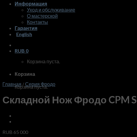
Информация
Уход и обслуживание
О мастерской
Контакты
Гарантия
English
RUB
0
Корзина пуста.
Корзина
Главная
/
Серия Фродо
Корзина пуста.
Складной Нож Фродо CPM S1
RUB
65 000