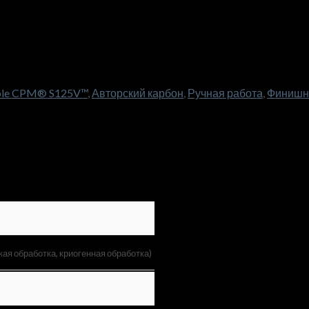
ble CPM® S125V™
,
Авторский карбон
,
Ручная работа
,
Финишн
кая обработка, криогенная обработка)