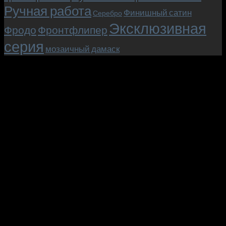
Ручная работа
Финишный сатин
Серебро
Эксклюзивная
Фродо
Фронтфлипер
серия
мозаичный дамаск