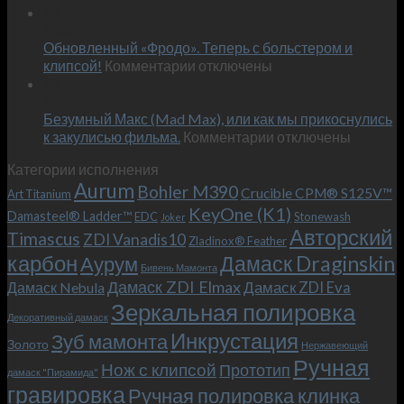
Встречае
23
персональным
Июн
новый
пожеланиям
Обновленный «Фродо». Теперь с больстером и
KeyOne
–
к
(K1)
клипсой!
Комментарии
отключены
и
записи
13
это
Июн
Обновленный
возможно!
Безумный Макс (Mad Max), или как мы прикоснулись
«Фродо».
к
к закулисью фильма.
Комментарии
Теперь
отключены
записи
с
Категории исполнения
Безумный
больстером
Aurum
Bohler M390
Макс
и
Crucible CPM® S125V™
Art Titanium
(Mad
клипсой!
KeyOne (K1)
Damasteel® Ladder™
EDC
Stonewash
Joker
Max),
Авторский
Timascus
ZDI Vanadis10
Zladinox® Feather
или
карбон
Дамаск Draginskin
Аурум
как
Бивень Мамонта
мы
Дамаск ZDI Elmax
Дамаск ZDI Eva
Дамаск Nebula
прикоснулись
Зеркальная полировка
к
Декоративный дамаск
закулисью
Инкрустация
Зуб мамонта
Золото
Нержавеющий
фильма.
Ручная
Нож с клипсой
Прототип
дамаск "Пирамида"
гравировка
Ручная полировка клинка